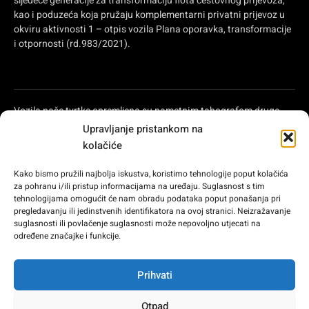
sljedeće generacije za transformaciju flota cestovnog prijevoza,
kao i poduzeća koja pružaju komplementarni privatni prijevoz u
okviru aktivnosti 1 – otpis vozila Plana oporavka, transformacije
i otpornosti (rd.983/2021).
Vozila naše tvrtke opremljena su pametnim tahografom druge
generacije i obuhvaćena su shemom potpora za samozaposlene i
Upravljanje pristankom na
mala i srednja poduzeća za modernizaciju cestovnog prijevoza,
kolačiće
koju uređuje Kraljevska uredba 902/2022 od 25. listopada, kojim
se odobrava izravno dodjeljivanje potpore autonomnim
Kako bismo pružili najbolja iskustva, koristimo tehnologije poput kolačića
zajednicama i gradovima Ceuta i Melilla za modernizaciju
za pohranu i/ili pristup informacijama na uređaju. Suglasnost s tim
privatnih poduzeća za prijevoz putnika koja pružaju usluge
tehnologijama omogućit će nam obradu podataka poput ponašanja pri
cestovnog prijevoza i privatnih poduzeća koja se bave cestovnim
pregledavanju ili jedinstvenih identifikatora na ovoj stranici. Neizražavanje
suglasnosti ili povlačenje suglasnosti može nepovoljno utjecati na
teretnim prijevozom, u okviru Plana oporavka, transformacije i
određene značajke i funkcije.
otpornosti, financiranog od strane Europske unije –
NextGenerationEU.
Prihvati
Otpad