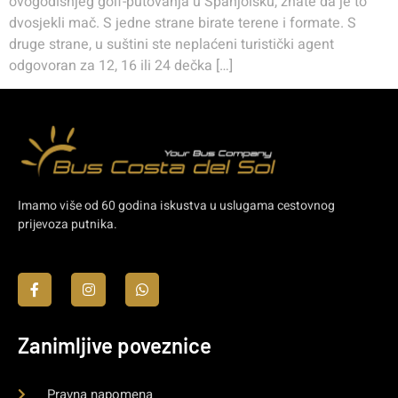
ovogodišnjeg golf-putovanja u Španjolsku, znate da je to
dvosjekli mač. S jedne strane birate terene i formate. S
druge strane, u suštini ste neplaćeni turistički agent
odgovoran za 12, 16 ili 24 dečka […]
Imamo više od 60 godina iskustva u uslugama cestovnog
prijevoza putnika.
Zanimljive poveznice
Pravna napomena