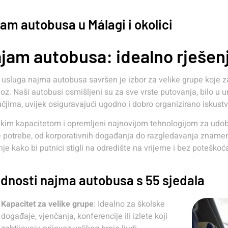
am autobusa u Málagi i okolici
jam autobusa: idealno rješenj
usluga najma autobusa savršen je izbor za velike grupe koje za
voz. Naši autobusi osmišljeni su za sve vrste putovanja, bilo u
čjima, uvijek osiguravajući ugodno i dobro organizirano iskust
ikim kapacitetom i opremljeni najnovijom tehnologijom za udobn
 potrebe, od korporativnih događanja do razgledavanja znameni
nje kako bi putnici stigli na odredište na vrijeme i bez poteškoć
dnosti najma autobusa s 55 sjedala
Kapacitet za velike grupe
: Idealno za školske
događaje, vjenčanja, konferencije ili izlete koji