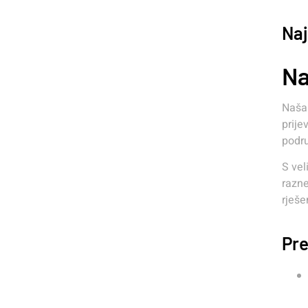
Naj
Na
Naša 
prije
podru
S vel
razne
rješe
Pre