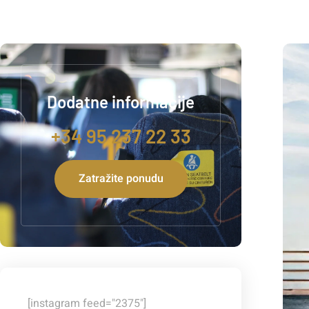
Dodatne informacije
+34 95 237 22 33
Zatražite ponudu
[instagram feed="2375"]