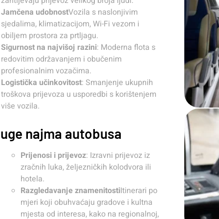
zahtijevaju prijevoz velikog broja ljudi.
Jamčena udobnost
Vozila s naslonjivim
sjedalima, klimatizacijom, Wi-Fi vezom i
obiljem prostora za prtljagu.
Sigurnost na najvišoj razini
: Moderna flota s
redovitim održavanjem i obučenim
profesionalnim vozačima.
Logistička učinkovitost
: Smanjenje ukupnih
troškova prijevoza u usporedbi s korištenjem
više vozila.
luge najma autobusa
Prijenosi i prijevoz
: Izravni prijevoz iz
zračnih luka, željezničkih kolodvora ili
hotela.
Razgledavanje znamenitosti
Itinerari po
mjeri koji obuhvaćaju gradove i kultna
mjesta od interesa, kako na regionalnoj,