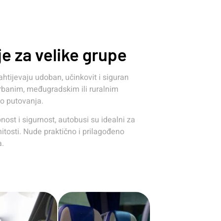
e za velike grupe
htijevaju udoban, učinkovit i siguran
 urbanim, međugradskim ili ruralnim
vo putovanja.
ost i sigurnost, autobusi su idealni za
tosti. Nude praktično i prilagođeno
a.