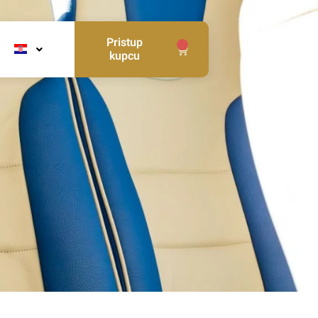
Pristup
0
kupcu