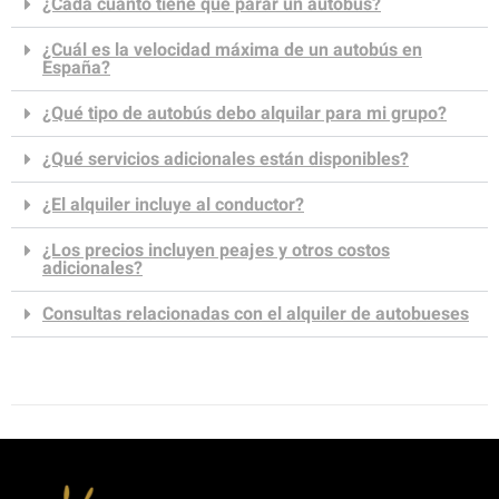
¿Cada cuánto tiene que parar un autobús?
¿Cuál es la velocidad máxima de un autobús en
España?
¿Qué tipo de autobús debo alquilar para mi grupo?
¿Qué servicios adicionales están disponibles?
¿El alquiler incluye al conductor?
¿Los precios incluyen peajes y otros costos
adicionales?
Consultas relacionadas con el alquiler de autobueses