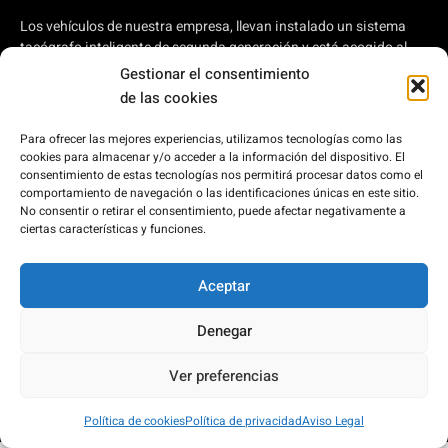
Los vehículos de nuestra empresa, llevan instalado un sistema
tacógrafo inteligente de segunda generación y está acogido al
plan de ayudas a autónomos y pymes para modernizar el
Gestionar el consentimiento
transporte por carretera, regulado en el Real Decreto 902/2022,
de las cookies
de 25 de octubre, por el que se aprueba la concesión directa, a las
comunidades autónomas y a las ciudades de Ceuta y Melilla, de
Para ofrecer las mejores experiencias, utilizamos tecnologías como las
ayudas para la modernización de empresas privadas de
cookies para almacenar y/o acceder a la información del dispositivo. El
transporte de viajeros prestadoras de servicios de transporte por
consentimiento de estas tecnologías nos permitirá procesar datos como el
carretera y de empresas privadas que intervienen en el transporte
comportamiento de navegación o las identificaciones únicas en este sitio.
No consentir o retirar el consentimiento, puede afectar negativamente a
de mercancías por carretera, en el marco del Plan de
ciertas características y funciones.
Recuperación, Transformación y Resiliencia, financiado por la
Unión Europea – Next Generation EU.
Aceptar
Denegar
2026 © Bus Costa del Sol
Ver preferencias
Desarrollado por:
Política de cookies
Política de privacidad
Aviso Legal