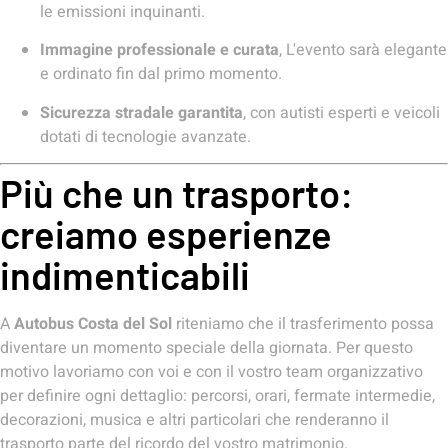
le emissioni inquinanti.
Immagine professionale e curata
, L'evento sarà elegante
e ordinato fin dal primo momento.
Sicurezza stradale garantita
, con autisti esperti e veicoli
dotati di tecnologie avanzate.
Più che un trasporto:
creiamo esperienze
indimenticabili
A
Autobus Costa del Sol
riteniamo che il trasferimento possa
diventare un momento speciale della giornata. Per questo
motivo lavoriamo con voi e con il vostro team organizzativo
per definire ogni dettaglio: percorsi, orari, fermate intermedie,
decorazioni, musica e altri particolari che renderanno il
trasporto parte del ricordo del vostro matrimonio.