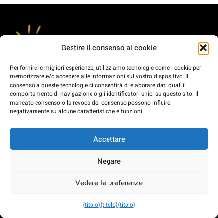
Gestire il consenso ai cookie
Abbiamo più di 60 anni di esperienza nel servizio di
Per fornire le migliori esperienze, utilizziamo tecnologie come i cookie per
memorizzare e/o accedere alle informazioni sul vostro dispositivo. Il
trasporto passeggeri su strada.
consenso a queste tecnologie ci consentirà di elaborare dati quali il
comportamento di navigazione o gli identificatori unici su questo sito. Il
mancato consenso o la revoca del consenso possono influire
negativamente su alcune caratteristiche e funzioni.
Accettare
Link di interesse
Negare
Avviso legale
Vedere le preferenze
Informativa sulla privacy
{titolo}
{titolo}
{titolo}
Politica sui cookie