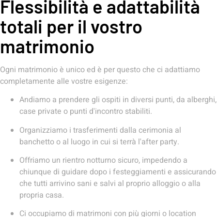
Flessibilità e adattabilità
totali per il vostro
matrimonio
Ogni matrimonio è unico ed è per questo che ci adattiamo
completamente alle vostre esigenze:
Andiamo a prendere gli ospiti in diversi punti, da alberghi,
case private o punti d'incontro stabiliti.
Organizziamo i trasferimenti dalla cerimonia al
banchetto o al luogo in cui si terrà l'after party.
Offriamo un rientro notturno sicuro, impedendo a
chiunque di guidare dopo i festeggiamenti e assicurando
che tutti arrivino sani e salvi al proprio alloggio o alla
propria casa.
Ci occupiamo di matrimoni con più giorni o location