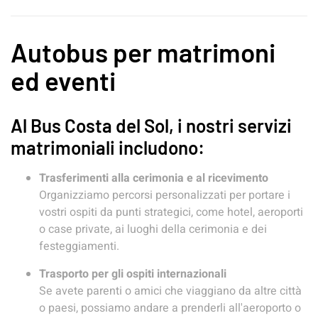
Autobus per matrimoni
ed eventi
Al Bus Costa del Sol, i nostri servizi
matrimoniali includono:
Trasferimenti alla cerimonia e al ricevimento
Organizziamo percorsi personalizzati per portare i
vostri ospiti da punti strategici, come hotel, aeroporti
o case private, ai luoghi della cerimonia e dei
festeggiamenti.
Trasporto per gli ospiti internazionali
Se avete parenti o amici che viaggiano da altre città
o paesi, possiamo andare a prenderli all'aeroporto o