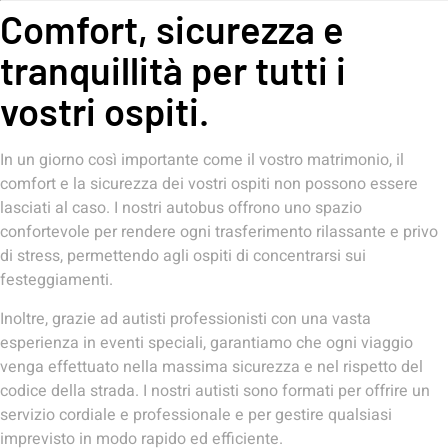
Comfort, sicurezza e
tranquillità per tutti i
vostri ospiti.
In un giorno così importante come il vostro matrimonio, il
comfort e la sicurezza dei vostri ospiti non possono essere
lasciati al caso. I nostri autobus offrono uno spazio
confortevole per rendere ogni trasferimento rilassante e privo
di stress, permettendo agli ospiti di concentrarsi sui
festeggiamenti.
Inoltre, grazie ad autisti professionisti con una vasta
esperienza in eventi speciali, garantiamo che ogni viaggio
venga effettuato nella massima sicurezza e nel rispetto del
codice della strada. I nostri autisti sono formati per offrire un
servizio cordiale e professionale e per gestire qualsiasi
imprevisto in modo rapido ed efficiente.