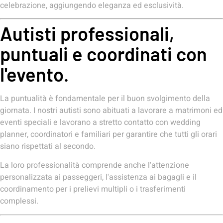
celebrazione, aggiungendo eleganza ed esclusività.
Autisti professionali,
puntuali e coordinati con
l'evento.
La puntualità è fondamentale per il buon svolgimento della
giornata. I nostri autisti sono abituati a lavorare a matrimoni ed
eventi speciali e lavorano a stretto contatto con wedding
planner, coordinatori e familiari per garantire che tutti gli orari
siano rispettati al secondo.
La loro professionalità comprende anche l'attenzione
personalizzata ai passeggeri, l'assistenza ai bagagli e il
coordinamento per i prelievi multipli o i trasferimenti
complessi.