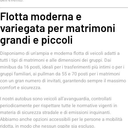
Flotta moderna e
variegata per matrimoni
grandi e piccoli
Disponiamo di un'ampia e moderna flotta di veicoli adatti a
tutti i tipi di matrimoni e alle dimensioni dei gruppi. Dai
minibus da 16 posti, ideali per i trasferimenti più intimi o per i
gruppi familiari, ai pullman da 55 e 70 posti per i matrimoni
con un gran numero di invitati, garantendo sempre il massimo
comfort e sicurezza.
I nostri autobus sono veicoli all'avanguardia, controllati
periodicamente per rispettare tutte le normative vigenti in
materia di sicurezza stradale e di emissioni inquinanti.
Abbiamo anche opzioni accessibili per le persone a mobilità
ridotta, in modo che nessun ospite sia escluso.