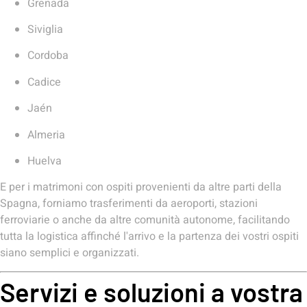
Grenada
Siviglia
Cordoba
Cadice
Jaén
Almeria
Huelva
E per i matrimoni con ospiti provenienti da altre parti della
Spagna, forniamo trasferimenti da aeroporti, stazioni
ferroviarie o anche da altre comunità autonome, facilitando
tutta la logistica affinché l'arrivo e la partenza dei vostri ospiti
siano semplici e organizzati.
Servizi e soluzioni a vostra