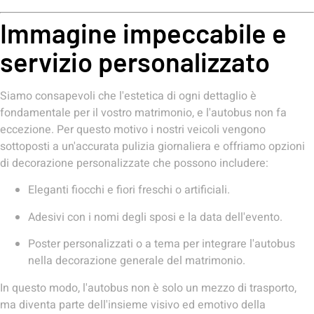
Immagine impeccabile e
servizio personalizzato
Siamo consapevoli che l'estetica di ogni dettaglio è
fondamentale per il vostro matrimonio, e l'autobus non fa
eccezione. Per questo motivo i nostri veicoli vengono
sottoposti a un'accurata pulizia giornaliera e offriamo opzioni
di decorazione personalizzate che possono includere:
Eleganti fiocchi e fiori freschi o artificiali.
Adesivi con i nomi degli sposi e la data dell'evento.
Poster personalizzati o a tema per integrare l'autobus
nella decorazione generale del matrimonio.
In questo modo, l'autobus non è solo un mezzo di trasporto,
ma diventa parte dell'insieme visivo ed emotivo della