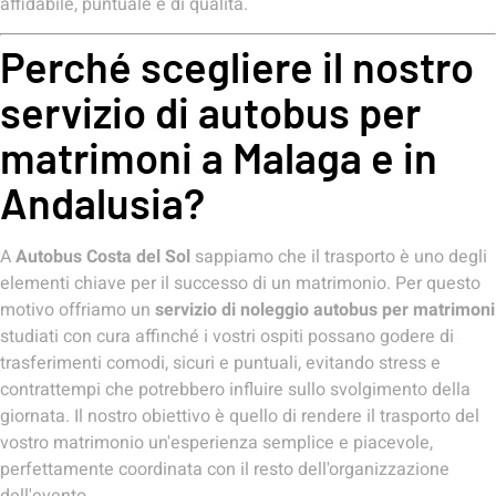
affidabile, puntuale e di qualità.
Perché scegliere il nostro
servizio di autobus per
matrimoni a Malaga e in
Andalusia?
A
Autobus Costa del Sol
sappiamo che il trasporto è uno degli
elementi chiave per il successo di un matrimonio. Per questo
motivo offriamo un
servizio di noleggio autobus per matrimoni
studiati con cura affinché i vostri ospiti possano godere di
trasferimenti comodi, sicuri e puntuali, evitando stress e
contrattempi che potrebbero influire sullo svolgimento della
giornata. Il nostro obiettivo è quello di rendere il trasporto del
vostro matrimonio un'esperienza semplice e piacevole,
perfettamente coordinata con il resto dell'organizzazione
dell'evento.