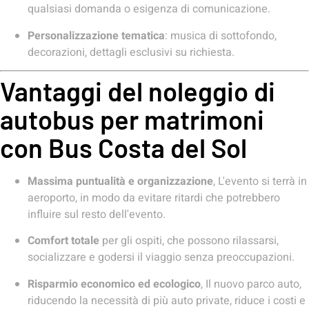
qualsiasi domanda o esigenza di comunicazione.
Personalizzazione tematica
: musica di sottofondo,
decorazioni, dettagli esclusivi su richiesta.
Vantaggi del noleggio di
autobus per matrimoni
con Bus Costa del Sol
Massima puntualità e organizzazione
, L'evento si terrà in
aeroporto, in modo da evitare ritardi che potrebbero
influire sul resto dell'evento.
Comfort totale
per gli ospiti, che possono rilassarsi,
socializzare e godersi il viaggio senza preoccupazioni.
Risparmio economico ed ecologico
, Il nuovo parco auto,
riducendo la necessità di più auto private, riduce i costi e