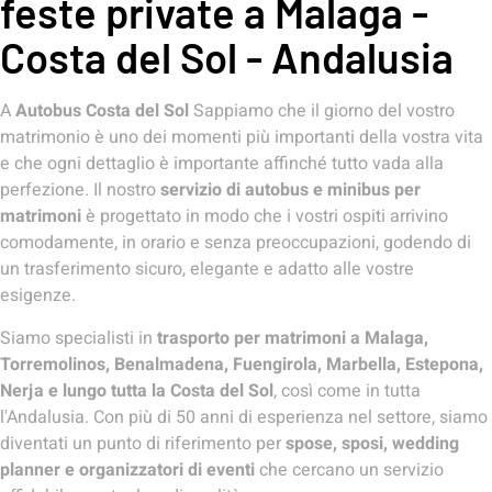
feste private a Malaga -
Costa del Sol - Andalusia
A
Autobus Costa del Sol
Sappiamo che il giorno del vostro
matrimonio è uno dei momenti più importanti della vostra vita
e che ogni dettaglio è importante affinché tutto vada alla
perfezione. Il nostro
servizio di autobus e minibus per
matrimoni
è progettato in modo che i vostri ospiti arrivino
comodamente, in orario e senza preoccupazioni, godendo di
un trasferimento sicuro, elegante e adatto alle vostre
esigenze.
Siamo specialisti in
trasporto per matrimoni a Malaga,
Torremolinos, Benalmadena, Fuengirola, Marbella, Estepona,
Nerja e lungo tutta la Costa del Sol
, così come in tutta
l'Andalusia. Con più di 50 anni di esperienza nel settore, siamo
diventati un punto di riferimento per
spose, sposi, wedding
planner e organizzatori di eventi
che cercano un servizio