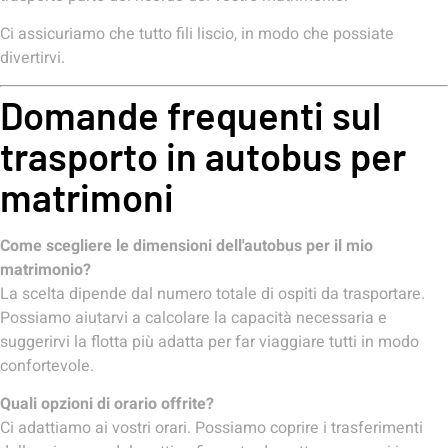
Ci assicuriamo che tutto fili liscio, in modo che possiate
divertirvi.
Domande frequenti sul
trasporto in autobus per
matrimoni
Come scegliere le dimensioni dell'autobus per il mio
matrimonio?
La scelta dipende dal numero totale di ospiti da trasportare.
Possiamo aiutarvi a calcolare la capacità necessaria e
suggerirvi la flotta più adatta per far viaggiare tutti in modo
confortevole.
Quali opzioni di orario offrite?
Ci adattiamo ai vostri orari. Possiamo coprire i trasferimenti