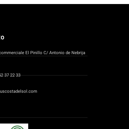
to
commerciale El Pinillo C/ Antonio de Nebrija
52 37 22 33
uscostadelsol.com