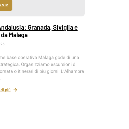
s VIP
Andalusia: Granada, Siviglia e
 da Malaga
026
e base operativa Malaga gode di una
trategica. Organizziamo escursioni di
iornata o itinerari di più giorni: L’Alhambra
..
di più