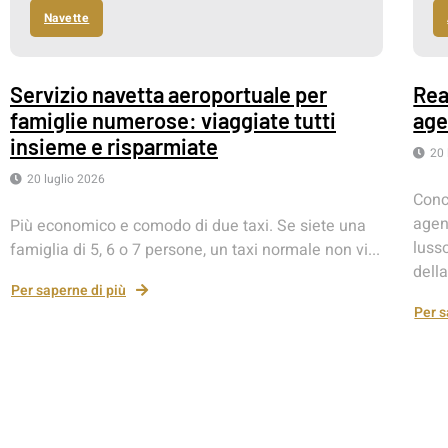
Navette
Servizio navetta aeroportuale per
Rea
famiglie numerose: viaggiate tutti
age
insieme e risparmiate
20 
20 luglio 2026
Concl
agen
Più economico e comodo di due taxi. Se siete una
lusso
famiglia di 5, 6 o 7 persone, un taxi normale non vi...
della
Per saperne di più
Per s