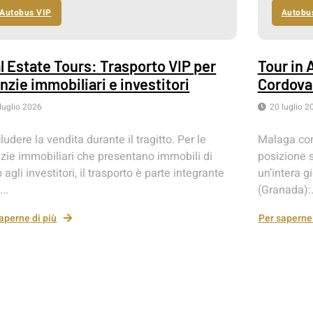
Autobus VIP
Autobu
l Estate Tours: Trasporto VIP per
Tour in 
nzie immobiliari e investitori
Cordova
luglio 2026
20 luglio 2
udere la vendita durante il tragitto. Per le
Malaga com
zie immobiliari che presentano immobili di
posizione s
 agli investitori, il trasporto è parte integrante
un’intera g
...
(Granada):.
aperne di più
Per saperne 