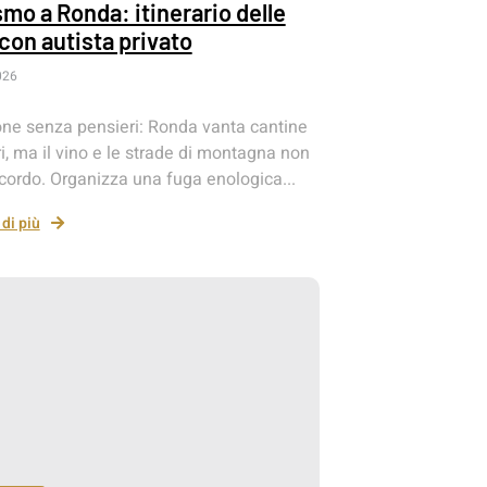
mo a Ronda: itinerario delle
con autista privato
026
ne senza pensieri: Ronda vanta cantine
i, ma il vino e le strade di montagna non
cordo. Organizza una fuga enologica...
di più