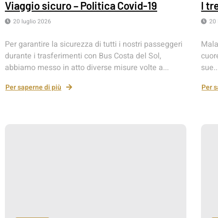
Viaggio sicuro – Politica Covid-19
I tr
20 luglio 2026
20 
Per garantire la sicurezza di tutti i nostri passeggeri
Mala
durante i trasferimenti con Bus Costa del Sol,
cuor
abbiamo messo in atto diverse misure volte a...
sue..
Per saperne di più
Per s