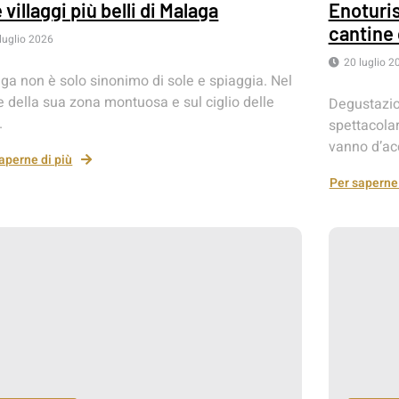
e villaggi più belli di Malaga
Enoturis
cantine 
luglio 2026
20 luglio 2
ga non è solo sinonimo di sole e spiaggia. Nel
e della sua zona montuosa e sul ciglio delle
Degustazio
.
spettacolar
vanno d’ac
aperne di più
Per saperne 