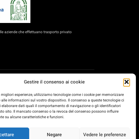
le aziende che effettuano trasporto privato
e PMI per l'ammodernamento del trasporto su strada,
Gestire il consenso ai cookie
dernamento delle imprese private di trasporto di
rasformazione e resilienza delle imprese di trasporto su
le migliori esperienze, utilizziamo tecnologie come i cookie per memorizzare
rasporto passeggeri che forniscono servizi di trasporto su
 alle informazioni sul vostro dispositivo. Il consenso a queste tecnologie ci
ation EU.
i elaborare dati quali il comportamento di navigazione o gli identificatori
sto sito. Il mancato consenso o la revoca del consenso possono influire
e su alcune caratteristiche e funzioni.
cettare
Negare
Vedere le preferenze