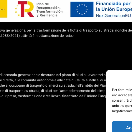
 generazione, per la trasformazione delle flotte di trasporto su strada, nonché del
.983/2021) attività 1 - rottamazione dei veicoli.
te di seconda generazione e rientrano nel piano di aiuti ai lavoratori autonomi e all
diretta, alle comunità autonome e alle città di Ceuta e Melilla, di aiuti per l'ammo
che si occupano di trasporto di merci su strada, nell'ambito del Piano di recupero, t
Per fornire 
ese di trasporto su strada, di aiuti per l'ammodernamento delle imprese private di t
e/o accedere
o di ripresa, trasformazione e resilienza, finanziato dall'Unione Europea - Next Gener
consentirà d
unici su que
negativament
Ac