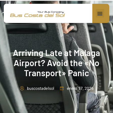
Arriving Late at Malaga
Airport? Avoid the «No
Transport» Panic
enero 17, 2026
buscostadelsol