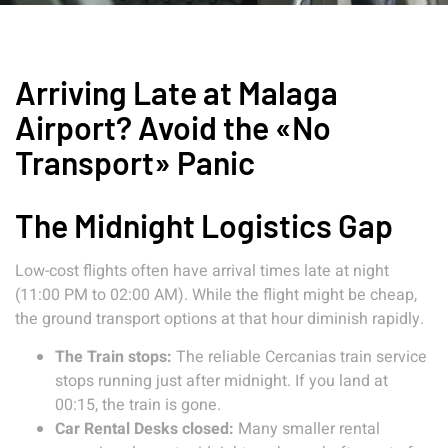
Arriving Late at Malaga
Airport? Avoid the «No
Transport» Panic
The Midnight Logistics Gap
Low-cost flights often have arrival times late at night
(11:00 PM to 02:00 AM). While the flight might be cheap,
the ground transport options at that hour diminish rapidly.
The Train stops:
The reliable Cercanias train service
stops running just after midnight. If you land at
00:15, the train is gone.
Car Rental Desks closed:
Many smaller rental