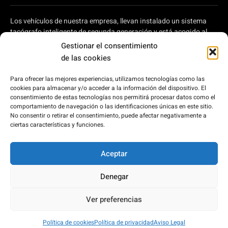
Los vehículos de nuestra empresa, llevan instalado un sistema
tacógrafo inteligente de segunda generación y está acogido al
plan de ayudas a autónomos y pymes para modernizar el
Gestionar el consentimiento
transporte por carretera, regulado en el Real Decreto 902/2022,
de las cookies
de 25 de octubre, por el que se aprueba la concesión directa, a las
comunidades autónomas y a las ciudades de Ceuta y Melilla, de
Para ofrecer las mejores experiencias, utilizamos tecnologías como las
ayudas para la modernización de empresas privadas de
cookies para almacenar y/o acceder a la información del dispositivo. El
transporte de viajeros prestadoras de servicios de transporte por
consentimiento de estas tecnologías nos permitirá procesar datos como el
carretera y de empresas privadas que intervienen en el transporte
comportamiento de navegación o las identificaciones únicas en este sitio.
No consentir o retirar el consentimiento, puede afectar negativamente a
de mercancías por carretera, en el marco del Plan de
ciertas características y funciones.
Recuperación, Transformación y Resiliencia, financiado por la
Unión Europea – Next Generation EU.
Aceptar
Denegar
2026 © Bus Costa del Sol
Ver preferencias
Desarrollado por:
Política de cookies
Política de privacidad
Aviso Legal