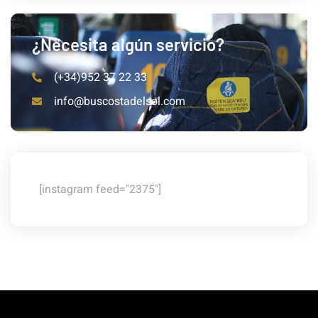
¿Necesita algún servicio?
(+34)952 37 22 33
info@buscostadelsol.com
[instagram feed="2375"]