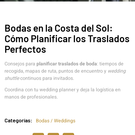
Bodas en la Costa del Sol:
Cómo Planificar los Traslados
Perfectos
Consejos para
planificar traslados de boda
: tiempos de
recogida, mapas de ruta, puntos de encuentro y
wedding
shuttle
continuos para invitados.
Coordina con tu wedding planner y deja la logística en
manos de profesionales.
Categorías:
Bodas / Weddings