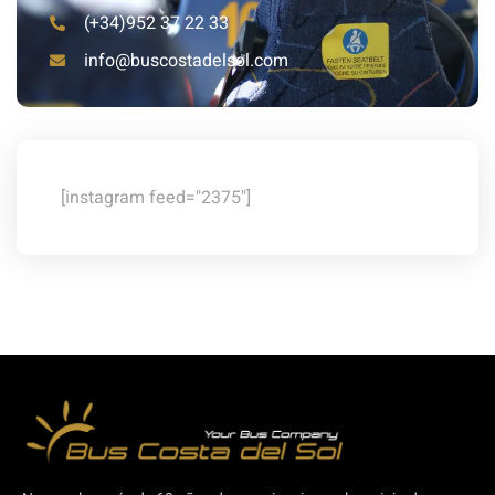
(+34)952 37 22 33
info@buscostadelsol.com
[instagram feed="2375"]