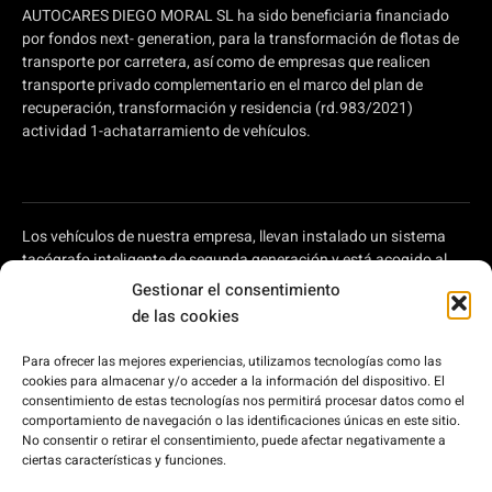
AUTOCARES DIEGO MORAL SL ha sido beneficiaria financiado
por fondos next- generation, para la transformación de flotas de
transporte por carretera, así como de empresas que realicen
transporte privado complementario en el marco del plan de
recuperación, transformación y residencia (rd.983/2021)
actividad 1-achatarramiento de vehículos.
Los vehículos de nuestra empresa, llevan instalado un sistema
tacógrafo inteligente de segunda generación y está acogido al
plan de ayudas a autónomos y pymes para modernizar el
Gestionar el consentimiento
transporte por carretera, regulado en el Real Decreto 902/2022,
de las cookies
de 25 de octubre, por el que se aprueba la concesión directa, a las
comunidades autónomas y a las ciudades de Ceuta y Melilla, de
Para ofrecer las mejores experiencias, utilizamos tecnologías como las
ayudas para la modernización de empresas privadas de
cookies para almacenar y/o acceder a la información del dispositivo. El
transporte de viajeros prestadoras de servicios de transporte por
consentimiento de estas tecnologías nos permitirá procesar datos como el
carretera y de empresas privadas que intervienen en el transporte
comportamiento de navegación o las identificaciones únicas en este sitio.
No consentir o retirar el consentimiento, puede afectar negativamente a
de mercancías por carretera, en el marco del Plan de
ciertas características y funciones.
Recuperación, Transformación y Resiliencia, financiado por la
Unión Europea – Next Generation EU.