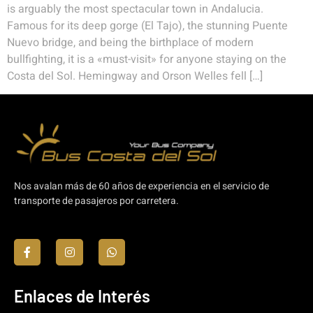
is arguably the most spectacular town in Andalucia.
Famous for its deep gorge (El Tajo), the stunning Puente
Nuevo bridge, and being the birthplace of modern
bullfighting, it is a «must-visit» for anyone staying on the
Costa del Sol. Hemingway and Orson Welles fell […]
Nos avalan más de 60 años de experiencia en el servicio de
transporte de pasajeros por carretera.
Enlaces de Interés