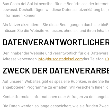
Bus Costa del Sol ist sensibel für die Bedürfnisse der Interne
bewusst. Deshalb fügen wir diese Datenschutzerklärung bei, 
informieren können.
Als Nutzer akzeptieren Sie diese Bedingungen durch die bloß
müssen Sie die Website verlassen, ohne sie und ihren Inhalt 
DATENVERANTWORTLICHE
Der Inhaber der Website und verantwortlich für die Datenvera
Adresse verwenden
info@buscostadelsol.com
das Telefon
+3
ZWECK DER DATENVERARB
Auf unseren Websites gibt es spezielle Rubriken, in die Sie 
angebotenen Programme zu erhalten. Wir versichern Ihnen, d
Kontaktformular: Informationen oder Anfragen zu den angebo
Die Daten werden so lange gespeichert, wie sie für den Zwec