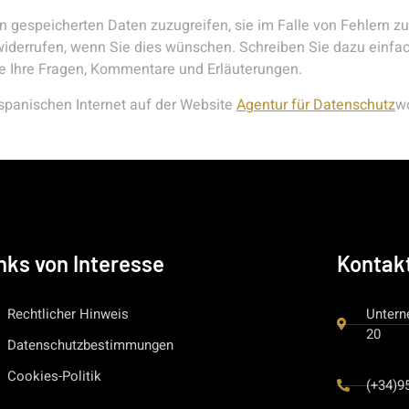
 gespeicherten Daten zuzugreifen, sie im Falle von Fehlern zu
derrufen, wenn Sie dies wünschen. Schreiben Sie dazu einfach
e Ihre Fragen, Kommentare und Erläuterungen.
spanischen Internet auf der Website
Agentur für Datenschutz
wo
nks von Interesse
Kontak
Rechtlicher Hinweis
Untern
20
Datenschutzbestimmungen
Cookies-Politik
(+34)9