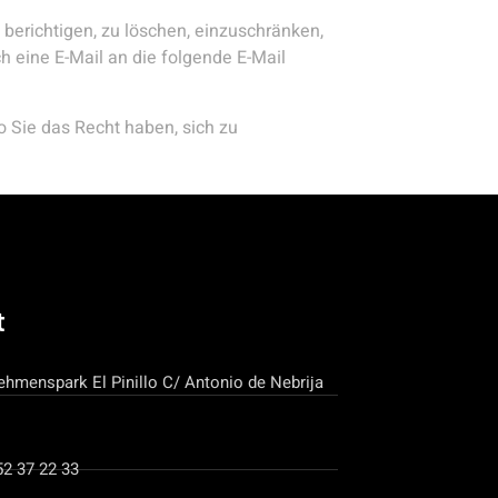
 berichtigen, zu löschen, einzuschränken,
 eine E-Mail an die folgende E-Mail
 Sie das Recht haben, sich zu
t
ehmenspark El Pinillo C/ Antonio de Nebrija
52 37 22 33