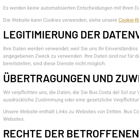
Es werden keine automatisierten Entscheidungen mit Ihren Da
Die Website kann Cookies verwenden, siehe unsere
Cookie-Ri
LEGITIMIERUNG DER DATE
Ihre Daten werden verwendet, weil Sie uns Ihr Einverständni
angegebenen Zweck zu verwenden. Ihre Daten sind nur für die
bereitstellen, sind diese Dienste nicht möglich.
ÜBERTRAGUNGEN UND ZUW
Wir verpflichten uns, die Daten, die Sie Bus Costa del Sol zur
ausdrückliche Zustimmung oder eine gesetzliche Verpflichtun
Unsere Website enthält Links zu Websites von Dritten. Bus Cost
Websites.
RECHTE DER BETROFFENEN