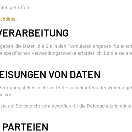
ten getroffen.
chtlinie
.
NVERARBEITUNG
s geben, die Daten, die Sie in den Formularen angeben, für ein
 spezifischen Verwendungszwecke erforderlich, für die sie ang
EISUNGEN VON DATEN
 Verfügung stellen, nicht an Dritte zu verkaufen oder weiterzugeb
g vor.
a del Sol ist nicht verantwortlich für die Datenschutzrichtlini
 PARTEIEN