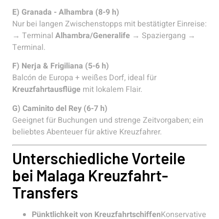
E) Granada - Alhambra (8-9 h)
Nur bei langen Zwischenstopps mit bestätigter Einreise:
→ Terminal
Alhambra/Generalife
→ Spaziergang →
Terminal.
F) Nerja & Frigiliana (5-6 h)
Balcón de Europa + weißes Dorf, ideal für
Kreuzfahrtausflüge
mit lokalem Flair.
G) Caminito del Rey (6-7 h)
Geeignet für Buchungen und strenge Zeitvorgaben; ein
beliebtes Abenteuer für aktive Kreuzfahrer.
Unterschiedliche Vorteile
bei Malaga Kreuzfahrt-
Transfers
Pünktlichkeit von Kreuzfahrtschiffen
Konservative