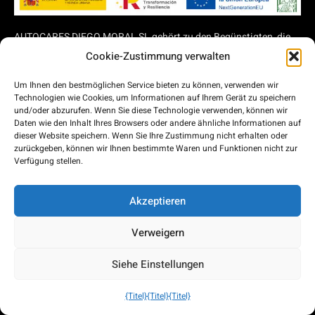
AUTOCARES DIEGO MORAL SL gehört zu den Begünstigten, die
von den Fonds der nächsten Generation für die Umwandlung von
Cookie-Zustimmung verwalten
Straßenverkehrsflotten finanziert werden, sowie zu den
Unternehmen, die im Rahmen des Plans zur Wiederherstellung,
Um Ihnen den bestmöglichen Service bieten zu können, verwenden wir
Umwandlung und Ansiedlung (rd.983/2021) Aktivität 1 -
Technologien wie Cookies, um Informationen auf Ihrem Gerät zu speichern
Fahrzeugverschrottung - ergänzende private Transporte
und/oder abzurufen. Wenn Sie diese Technologie verwenden, können wir
Daten wie den Inhalt Ihres Browsers oder andere ähnliche Informationen auf
durchführen.
dieser Website speichern. Wenn Sie Ihre Zustimmung nicht erhalten oder
zurückgeben, können wir Ihnen bestimmte Waren und Funktionen nicht zur
Verfügung stellen.
Die Fahrzeuge unseres Unternehmens sind mit einem
Akzeptieren
intelligenten Fahrtenschreibersystem der zweiten Generation
ausgestattet und fallen unter den Beihilfeplan für Selbstständige
Verweigern
und KMU zur Modernisierung des Straßentransports, der im
Königlichen Dekret 902/2022 vom 25. Oktober geregelt ist und
Siehe Einstellungen
die direkte Gewährung von Beihilfen an die autonomen
Gemeinschaften und die Städte Ceuta und Melilla für die
Modernisierung privater Personenbeförderungsunternehmen, die
{Titel}
{Titel}
{Titel}
Straßentransportdienstleistungen erbringen, und privater