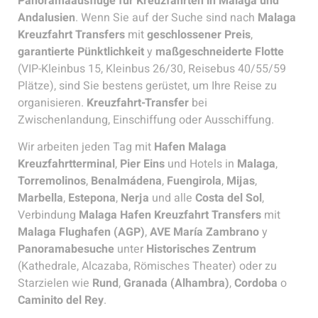
Panoramaausflüge für Kreuzfahrten in Malaga und
Andalusien
. Wenn Sie auf der Suche sind nach
Malaga
Kreuzfahrt Transfers
mit
geschlossener Preis
,
garantierte Pünktlichkeit
y
maßgeschneiderte Flotte
(VIP-Kleinbus 15, Kleinbus 26/30, Reisebus 40/55/59
Plätze), sind Sie bestens gerüstet, um Ihre Reise zu
organisieren.
Kreuzfahrt-Transfer
bei
Zwischenlandung, Einschiffung oder Ausschiffung.
Wir arbeiten jeden Tag mit
Hafen Malaga
Kreuzfahrtterminal
,
Pier Eins
und Hotels in
Malaga
,
Torremolinos
,
Benalmádena
,
Fuengirola
,
Mijas
,
Marbella
,
Estepona
,
Nerja
und alle
Costa del Sol
,
Verbindung
Malaga Hafen Kreuzfahrt Transfers
mit
Malaga Flughafen (AGP)
,
AVE María Zambrano
y
Panoramabesuche
unter
Historisches Zentrum
(Kathedrale, Alcazaba, Römisches Theater) oder zu
Starzielen wie
Rund
,
Granada (Alhambra)
,
Cordoba
o
Caminito del Rey
.