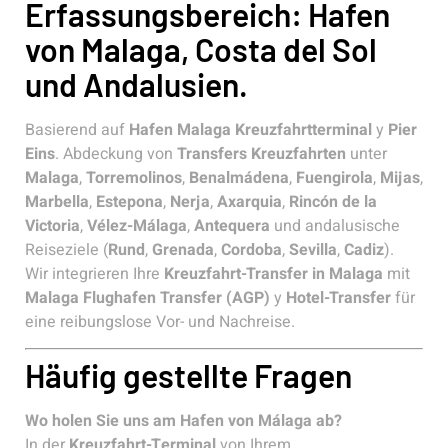
Erfassungsbereich: Hafen
von Malaga, Costa del Sol
und Andalusien.
Basierend auf
Hafen Malaga Kreuzfahrtterminal
y
Pier
Eins
. Abdeckung von
Transfers Kreuzfahrten
unter
Malaga
,
Torremolinos
,
Benalmádena
,
Fuengirola
,
Mijas
,
Marbella
,
Estepona
,
Nerja
,
Axarquia
,
Rincón de la
Victoria
,
Vélez-Málaga
,
Antequera
und andalusische
Reiseziele (
Rund
,
Grenada
,
Cordoba
,
Sevilla
,
Cadiz
).
Wir integrieren Ihre
Kreuzfahrt-Transfer in Malaga
mit
Malaga Flughafen Transfer (AGP)
y
Hotel-Transfer
für
eine reibungslose Vor- und Nachreise.
Häufig gestellte Fragen
Wo holen Sie uns am Hafen von Málaga ab?
In der
Kreuzfahrt-Terminal
von Ihrem