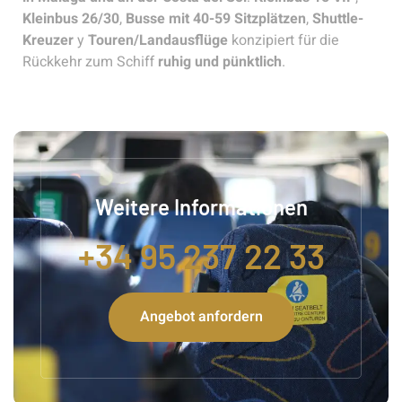
Kleinbus 26/30
,
Busse mit 40-59 Sitzplätzen
,
Shuttle-
Kreuzer
y
Touren/Landausflüge
konzipiert für die
Rückkehr zum Schiff
ruhig und pünktlich
.
Weitere Informationen
+34 95 237 22 33
Angebot anfordern