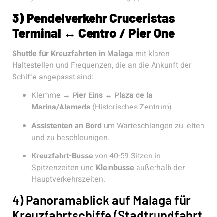
3) Pendelverkehr Cruceristas
Terminal ↔ Centro / Pier One
Shuttle für Kreuzfahrten in Malaga
mit klaren
Haltestellen und Frequenzen, die an die Ankunft der
Schiffe angepasst sind:
Klemme ↔
Pier Eins
↔
Plaza de la
Marina/Alameda
(Historisches Zentrum).
Assistenten an Bord
um Warteschlangen zu leiten
und zu beschleunigen.
Kreuzfahrt-Busse
von 40-59 Sitzen in
Spitzenzeiten und
Kleinbusse
außerhalb der
Hauptverkehrszeiten.
4) Panoramablick auf Malaga für
Kreuzfahrtschiffe (Stadtrundfahrt