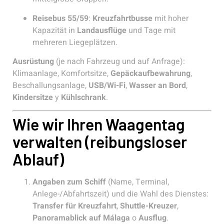
Reisebus 55/59
:
Kreuzfahrtbusse
mit hoher
Kapazität in
Landausflüge
und Tage mit
mehreren Liegeplätzen.
Ausrüstung
(je nach Fahrzeug und auf Anfrage):
Klimaanlage, Komfortsitze,
Gepäckaufbewahrung
,
Beschallungsanlage,
USB/Wi-Fi
,
Wasser an Bord
,
Kindersitze
y
Kühlschrank
.
Wie wir Ihren Waagentag
verwalten (reibungsloser
Ablauf)
Angaben zum Schiff
(Name, Terminal,
Anlege-/Abfahrtszeit) und die Wahl des Dienstes:
Transfer für Kreuzfahrt
,
Shuttle-Kreuzer
,
Panoramablick auf Málaga
o
Ausflug
.