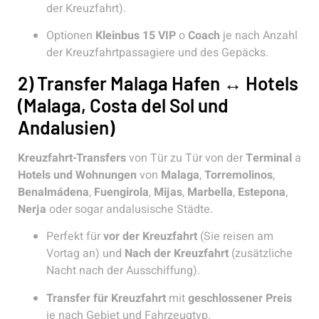
der Kreuzfahrt).
Optionen
Kleinbus 15 VIP
o
Coach
je nach Anzahl
der Kreuzfahrtpassagiere und des Gepäcks.
2) Transfer Malaga Hafen ↔ Hotels
(Malaga, Costa del Sol und
Andalusien)
Kreuzfahrt-Transfers
von Tür zu Tür von der
Terminal
a
Hotels und Wohnungen
von
Malaga
,
Torremolinos
,
Benalmádena
,
Fuengirola
,
Mijas
,
Marbella
,
Estepona
,
Nerja
oder sogar andalusische Städte.
Perfekt für
vor der Kreuzfahrt
(Sie reisen am
Vortag an) und
Nach der Kreuzfahrt
(zusätzliche
Nacht nach der Ausschiffung).
Transfer für Kreuzfahrt
mit
geschlossener Preis
je nach Gebiet und Fahrzeugtyp.