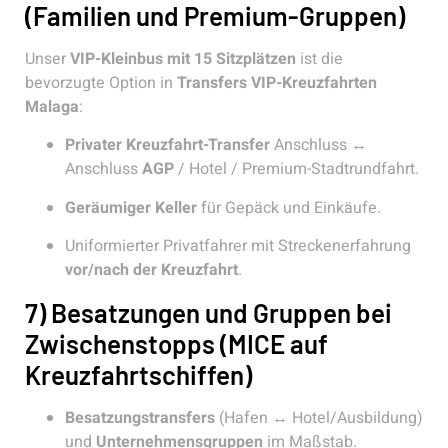
(Familien und Premium-Gruppen)
Unser
VIP-Kleinbus mit 15 Sitzplätzen
ist die
bevorzugte Option in
Transfers VIP-Kreuzfahrten
Malaga
:
Privater Kreuzfahrt-Transfer
Anschluss ↔
Anschluss
AGP
/ Hotel / Premium-Stadtrundfahrt.
Geräumiger Keller
für Gepäck und Einkäufe.
Uniformierter Privatfahrer mit Streckenerfahrung
vor/nach der Kreuzfahrt
.
7) Besatzungen und Gruppen bei
Zwischenstopps (MICE auf
Kreuzfahrtschiffen)
Besatzungstransfers
(Hafen ↔ Hotel/Ausbildung)
und
Unternehmensgruppen
im Maßstab.