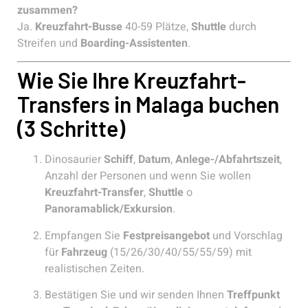
zusammen?
Ja.
Kreuzfahrt-Busse
40-59 Plätze,
Shuttle
durch
Streifen und
Boarding-Assistenten
.
Wie Sie Ihre Kreuzfahrt-
Transfers in Malaga buchen
(3 Schritte)
Dinosaurier
Schiff
,
Datum
,
Anlege-/Abfahrtszeit
,
Anzahl der Personen und wenn Sie wollen
Kreuzfahrt-Transfer
,
Shuttle
o
Panoramablick/Exkursion
.
Empfangen Sie
Festpreisangebot
und Vorschlag
für
Fahrzeug
(15/26/30/40/55/55/59) mit
realistischen Zeiten.
Bestätigen Sie und wir senden Ihnen
Treffpunkt