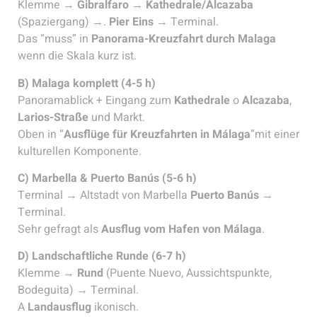
Klemme →
Gibralfaro
→
Kathedrale/Alcazaba
(Spaziergang) →.
Pier Eins
→ Terminal.
Das “muss” in
Panorama-Kreuzfahrt durch Malaga
wenn die Skala kurz ist.
B) Malaga komplett (4-5 h)
Panoramablick + Eingang zum
Kathedrale
o
Alcazaba
,
Larios-Straße
und Markt.
Oben in “
Ausflüge für Kreuzfahrten in Málaga
”mit einer
kulturellen Komponente.
C) Marbella & Puerto Banús (5-6 h)
Terminal → Altstadt von Marbella
Puerto Banús
→
Terminal.
Sehr gefragt als
Ausflug vom Hafen von Málaga
.
D) Landschaftliche Runde (6-7 h)
Klemme →
Rund
(Puente Nuevo, Aussichtspunkte,
Bodeguita) → Terminal.
A
Landausflug
ikonisch.