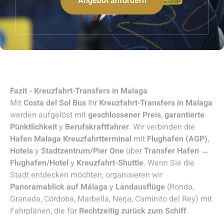
Angebot anfordern
Fazit - Kreuzfahrt-Transfers in Malaga
Mit
Costa del Sol Bus
Ihr
Kreuzfahrt-Transfers in Malaga
werden aufgelöst mit
geschlossener Preis
,
garantierte
Pünktlichkeit
y
Berufskraftfahrer
. Wir verbinden die
Hafen Malaga Kreuzfahrtterminal
mit
Flughafen (AGP)
,
Hotels
y
Stadtzentrum/Pier One
über
Transfer Hafen ↔
Flughafen/Hotel
y
Kreuzfahrt-Shuttle
. Wenn Sie die
Stadt entdecken möchten, organisieren wir
Panoramablick auf Málaga
y
Landausflüge
(Ronda,
Granada, Córdoba, Marbella, Nerja, Caminito del Rey) mit
Fahrplänen, die für
Rechtzeitig zurück zum Schiff
.