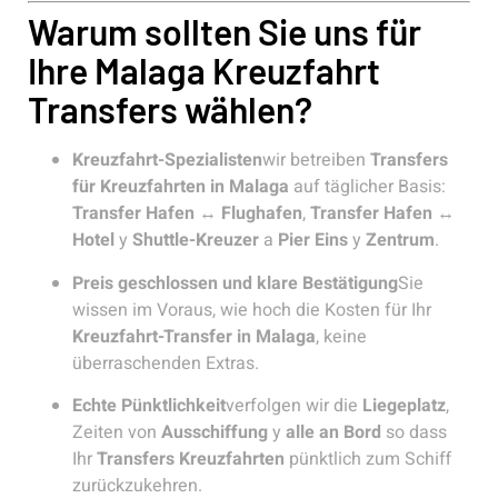
Warum sollten Sie uns für
Ihre Malaga Kreuzfahrt
Transfers wählen?
Kreuzfahrt-Spezialisten
wir betreiben
Transfers
für Kreuzfahrten in Malaga
auf täglicher Basis:
Transfer Hafen ↔ Flughafen
,
Transfer Hafen ↔
Hotel
y
Shuttle-Kreuzer
a
Pier Eins
y
Zentrum
.
Preis geschlossen und klare Bestätigung
Sie
wissen im Voraus, wie hoch die Kosten für Ihr
Kreuzfahrt-Transfer in Malaga
, keine
überraschenden Extras.
Echte Pünktlichkeit
verfolgen wir die
Liegeplatz
,
Zeiten von
Ausschiffung
y
alle an Bord
so dass
Ihr
Transfers Kreuzfahrten
pünktlich zum Schiff
zurückzukehren.