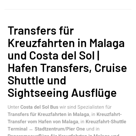
Transfers für
Kreuzfahrten in Malaga
und Costa del Sol |
Hafen Transfers, Cruise
Shuttle und
Sightseeing Ausflüge
Unter
Costa del Sol Bus
wir sind Spezialisten für
Transfers für Kreuzfahrten in Malaga
, in
Kreuzfahrt-
Transfer vom Hafen von Malaga
, in
Kreuzfahrt-Shuttle
Terminal ↔ Stadtzentrum/Pier One
und in