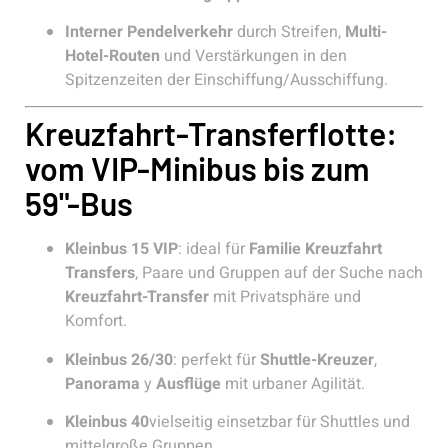
Interner Pendelverkehr
durch Streifen,
Multi-
Hotel-Routen
und Verstärkungen in den
Spitzenzeiten der Einschiffung/Ausschiffung.
Kreuzfahrt-Transferflotte:
vom VIP-Minibus bis zum
59"-Bus
Kleinbus 15 VIP
: ideal für
Familie Kreuzfahrt
Transfers
, Paare und Gruppen auf der Suche nach
Kreuzfahrt-Transfer
mit Privatsphäre und
Komfort.
Kleinbus 26/30
: perfekt für
Shuttle-Kreuzer
,
Panorama
y
Ausflüge
mit urbaner Agilität.
Kleinbus 40
vielseitig einsetzbar für Shuttles und
mittelgroße Gruppen.