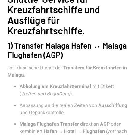
Kreuzfahrtschiffe und
Ausflüge für
Kreuzfahrtschiffe.
1) Transfer Malaga Hafen ↔ Malaga
Flughafen (AGP)
Der klassische Dienst der
Transfers für Kreuzfahrten in
Malaga
:
Abholung am Kreuzfahrtterminal
mit Etikett
(
Treffen und Begrüßung
).
Anpassung an die realen Zeiten von
Ausschiffung
und Gepäckkontrolle.
Malaga Flughafen Transfer
direkt an
AGP
oder
kombiniert
Hafen → Hotel → Flughafen
(vor/nach