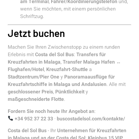
am Terminal
,
Fahrer/Koordinierungstelefon
und,
wenn Sie möchten, mit einem persönlichen
Schriftzug.
Jetzt buchen
Machen Sie Ihren Zwischenstopp zu einem runden
Erlebnis mit
Costa del Sol Bus
:
Transfers für
Kreuzfahrten in Malaga
,
Transfer Malaga Hafen ↔
Flughafen/Hotel
,
Kreuzfahrt-Shuttle
a
Stadtzentrum/Pier One
y
Panoramaausflüge für
Kreuzfahrtschiffe in Malaga und Andalusien
. Alle mit
geschlossener Preis
,
Pünktlichkeit
y
maßgeschneiderte Flotte
.
Fordern Sie noch heute Ihr Angebot an
:
+34 952 37 22 33
·
buscostadelsol.com/kontakte/
Costa del Sol Bus
- Ihr
Unternehmen für Kreuzfahrten
in Malaga und an der Costa del Sol
:
Kleinbus 15 VIP
,