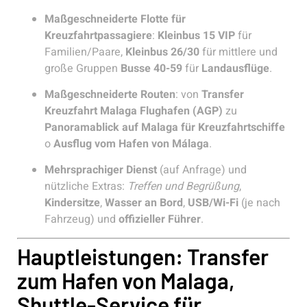
Maßgeschneiderte Flotte für
Kreuzfahrtpassagiere
:
Kleinbus 15 VIP
für
Familien/Paare,
Kleinbus 26/30
für mittlere und
große Gruppen
Busse 40-59
für
Landausflüge
.
Maßgeschneiderte Routen
: von
Transfer
Kreuzfahrt Malaga Flughafen (AGP)
zu
Panoramablick auf Malaga für Kreuzfahrtschiffe
o
Ausflug vom Hafen von Málaga
.
Mehrsprachiger Dienst
(auf Anfrage) und
nützliche Extras:
Treffen und Begrüßung
,
Kindersitze
,
Wasser an Bord
,
USB/Wi-Fi
(je nach
Fahrzeug) und
offizieller Führer
.
Hauptleistungen: Transfer
zum Hafen von Malaga,
Shuttle-Service für