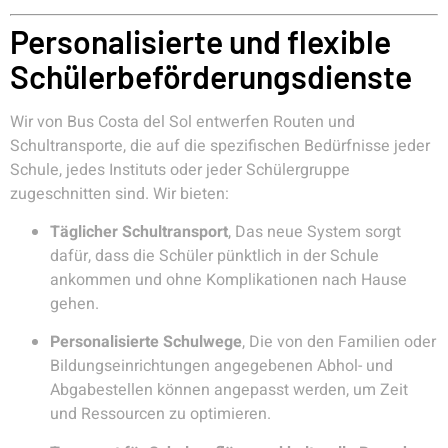
Personalisierte und flexible
Schülerbeförderungsdienste
Wir von Bus Costa del Sol entwerfen Routen und
Schultransporte, die auf die spezifischen Bedürfnisse jeder
Schule, jedes Instituts oder jeder Schülergruppe
zugeschnitten sind. Wir bieten:
Täglicher Schultransport
, Das neue System sorgt
dafür, dass die Schüler pünktlich in der Schule
ankommen und ohne Komplikationen nach Hause
gehen.
Personalisierte Schulwege
, Die von den Familien oder
Bildungseinrichtungen angegebenen Abhol- und
Abgabestellen können angepasst werden, um Zeit
und Ressourcen zu optimieren.