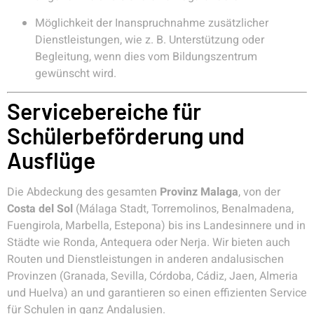
Möglichkeit der Inanspruchnahme zusätzlicher
Dienstleistungen, wie z. B. Unterstützung oder
Begleitung, wenn dies vom Bildungszentrum
gewünscht wird.
Servicebereiche für
Schülerbeförderung und
Ausflüge
Die Abdeckung des gesamten
Provinz Malaga
, von der
Costa del Sol
(Málaga Stadt, Torremolinos, Benalmadena,
Fuengirola, Marbella, Estepona) bis ins Landesinnere und in
Städte wie Ronda, Antequera oder Nerja. Wir bieten auch
Routen und Dienstleistungen in anderen andalusischen
Provinzen (Granada, Sevilla, Córdoba, Cádiz, Jaen, Almeria
und Huelva) an und garantieren so einen effizienten Service
für Schulen in ganz Andalusien.