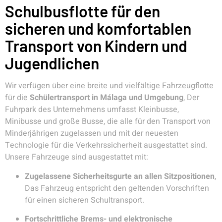
Schulbusflotte für den
sicheren und komfortablen
Transport von Kindern und
Jugendlichen
Wir verfügen über eine breite und vielfältige Fahrzeugflotte
für die
Schülertransport in Málaga und Umgebung
, Der
Fuhrpark des Unternehmens umfasst Kleinbusse,
Minibusse und große Busse, die alle für den Transport von
Minderjährigen zugelassen und mit der neuesten
Technologie für die Verkehrssicherheit ausgestattet sind.
Unsere Fahrzeuge sind ausgestattet mit:
Zugelassene Sicherheitsgurte an allen Sitzpositionen
,
Das Fahrzeug entspricht den geltenden Vorschriften
für einen sicheren Schultransport.
Fortschrittliche Brems- und elektronische