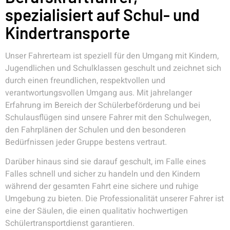
spezialisiert auf Schul- und
Kindertransporte
Unser Fahrerteam ist speziell für den Umgang mit Kindern,
Jugendlichen und Schulklassen geschult und zeichnet sich
durch einen freundlichen, respektvollen und
verantwortungsvollen Umgang aus. Mit jahrelanger
Erfahrung im Bereich der Schülerbeförderung und bei
Schulausflügen sind unsere Fahrer mit den Schulwegen,
den Fahrplänen der Schulen und den besonderen
Bedürfnissen jeder Gruppe bestens vertraut.
Darüber hinaus sind sie darauf geschult, im Falle eines
Falles schnell und sicher zu handeln und den Kindern
während der gesamten Fahrt eine sichere und ruhige
Umgebung zu bieten. Die Professionalität unserer Fahrer ist
eine der Säulen, die einen qualitativ hochwertigen
Schülertransportdienst garantieren.