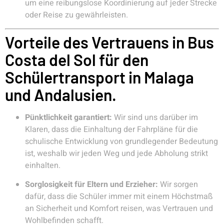
um eine reibungslose Koordinierung auf jeder Strecke
oder Reise zu gewährleisten.
Vorteile des Vertrauens in Bus
Costa del Sol für den
Schülertransport in Malaga
und Andalusien.
Pünktlichkeit garantiert:
Wir sind uns darüber im
Klaren, dass die Einhaltung der Fahrpläne für die
schulische Entwicklung von grundlegender Bedeutung
ist, weshalb wir jeden Weg und jede Abholung strikt
einhalten.
Sorglosigkeit für Eltern und Erzieher:
Wir sorgen
dafür, dass die Schüler immer mit einem Höchstmaß
an Sicherheit und Komfort reisen, was Vertrauen und
Wohlbefinden schafft.