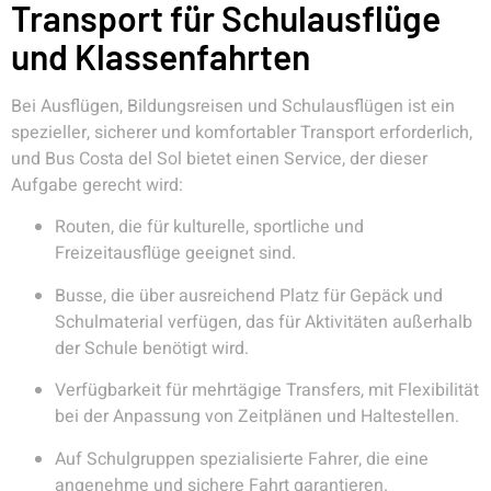
Transport für Schulausflüge
und Klassenfahrten
Bei Ausflügen, Bildungsreisen und Schulausflügen ist ein
spezieller, sicherer und komfortabler Transport erforderlich,
und Bus Costa del Sol bietet einen Service, der dieser
Aufgabe gerecht wird:
Routen, die für kulturelle, sportliche und
Freizeitausflüge geeignet sind.
Busse, die über ausreichend Platz für Gepäck und
Schulmaterial verfügen, das für Aktivitäten außerhalb
der Schule benötigt wird.
Verfügbarkeit für mehrtägige Transfers, mit Flexibilität
bei der Anpassung von Zeitplänen und Haltestellen.
Auf Schulgruppen spezialisierte Fahrer, die eine
angenehme und sichere Fahrt garantieren.