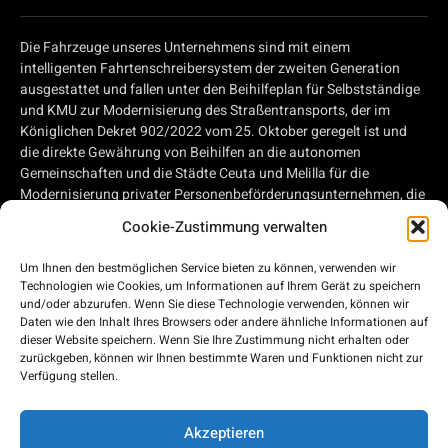
Die Fahrzeuge unseres Unternehmens sind mit einem
intelligenten Fahrtenschreibersystem der zweiten Generation
ausgestattet und fallen unter den Beihilfeplan für Selbstständige
und KMU zur Modernisierung des Straßentransports, der im
Königlichen Dekret 902/2022 vom 25. Oktober geregelt ist und
die direkte Gewährung von Beihilfen an die autonomen
Gemeinschaften und die Städte Ceuta und Melilla für die
Modernisierung privater Personenbeförderungsunternehmen, die
Straßentransportdienstleistungen erbringen, und privater
Cookie-Zustimmung verwalten
Unternehmen, die im Straßengüterverkehr tätig sind, im Rahmen
des Konjunkturprogramms, der Transformation und der
Um Ihnen den bestmöglichen Service bieten zu können, verwenden wir
Widerstandsfähigkeit genehmigt, von Beihilfen für die
Technologien wie Cookies, um Informationen auf Ihrem Gerät zu speichern
Modernisierung privater Personenbeförderungsunternehmen, die
und/oder abzurufen. Wenn Sie diese Technologie verwenden, können wir
Straßenverkehrsdienste erbringen, und privater Unternehmen, die
Daten wie den Inhalt Ihres Browsers oder andere ähnliche Informationen auf
dieser Website speichern. Wenn Sie Ihre Zustimmung nicht erhalten oder
im Straßengüterverkehr tätig sind, im Rahmen des Plans für
zurückgeben, können wir Ihnen bestimmte Waren und Funktionen nicht zur
Konjunkturbelebung, Umgestaltung und Widerstandsfähigkeit,
Verfügung stellen.
der von der Europäischen Union - EU der nächsten Generation -
finanziert wird.
Akzeptieren