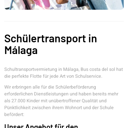
Schülertransport in
Málaga
Schultransportvermietung in Málaga, Bus costa del sol hat
die perfekte Flotte für jede Art von Schulservice.
Wir erbringen alle für die Schülerbeförderung
erforderlichen Dienstleistungen und haben bereits mehr
als 27.000 Kinder mit unübertroffener Qualität und
Pünktlichkeit zwischen ihrem Wohnort und der Schule
befördert:
Unser Angebot für den