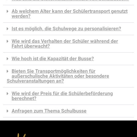
Ab welchem Alter kann der Schülertransport genutzt
werden?
Ist es möglich, die Schulwege zu personalisieren?
Wie wird das Verhalten der Schüler während der
Fahrt überwacht?
Wie hoch ist die Kapazität der Busse?
Bieten Sie Transportmöglichkeiten für
außerschulische Aktivitäten oder besondere
Schulveranstaltungen an?
Wie wird der Preis für die Schülerbeförderung
berechnet?
Anfragen zum Thema Schulbusse