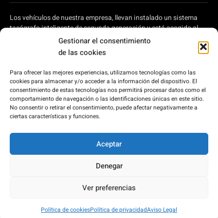
Los vehículos de nuestra empresa, llevan instalado un sistema
tacógrafo inteligente de segunda generación y está acogido al
plan de ayudas a autónomos y pymes para modernizar el
Gestionar el consentimiento
transporte por carretera, regulado en el Real Decreto 902/2022,
de las cookies
de 25 de octubre, por el que se aprueba la concesión directa, a las
comunidades autónomas y a las ciudades de Ceuta y Melilla, de
Para ofrecer las mejores experiencias, utilizamos tecnologías como las
ayudas para la modernización de empresas privadas de
cookies para almacenar y/o acceder a la información del dispositivo. El
transporte de viajeros prestadoras de servicios de transporte por
consentimiento de estas tecnologías nos permitirá procesar datos como el
carretera y de empresas privadas que intervienen en el transporte
comportamiento de navegación o las identificaciones únicas en este sitio.
No consentir o retirar el consentimiento, puede afectar negativamente a
de mercancías por carretera, en el marco del Plan de
ciertas características y funciones.
Recuperación, Transformación y Resiliencia, financiado por la
Unión Europea – Next Generation EU.
Aceptar
Denegar
2026 © Bus Costa del Sol
Ver preferencias
Desarrollado por:
Política de cookies
Política de privacidad
Aviso Legal