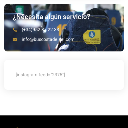
¿Necesita algún servicio?
(+34)952 37 22 33
info@buscostadelsol.com
[instagram feed="2375"]