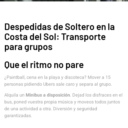
Despedidas de Soltero en la
Costa del Sol: Transporte
para grupos
Que el ritmo no pare
¿Paintball, cena en la playa y discoteca? Mover a 15
personas pidiendo Ubers sale caro y separa al grupo.
Alquila un
Minibus a disposición
. Dejad los disfraces en el
bus, poned vuestra propia música y moveos todos juntos
de una actividad a otra. Diversión y seguridad
garantizadas.