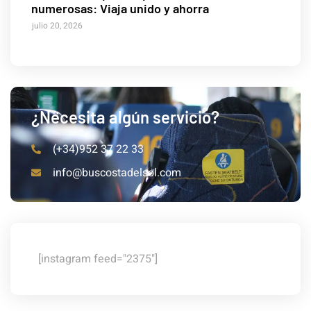
numerosas: Viaja unido y ahorra
julio 20, 2026
¿Necesita algún servicio?
(+34)952 37 22 33
info@buscostadelsol.com
[instagram feed="2375"]