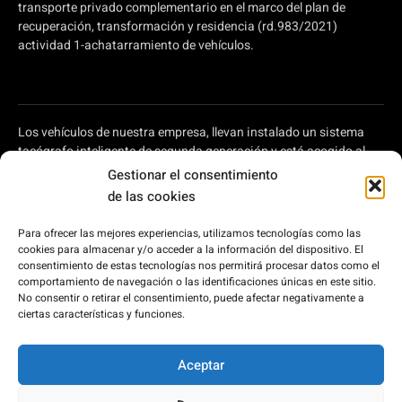
transporte privado complementario en el marco del plan de
recuperación, transformación y residencia (rd.983/2021)
actividad 1-achatarramiento de vehículos.
Los vehículos de nuestra empresa, llevan instalado un sistema
tacógrafo inteligente de segunda generación y está acogido al
plan de ayudas a autónomos y pymes para modernizar el
Gestionar el consentimiento
transporte por carretera, regulado en el Real Decreto 902/2022,
de las cookies
de 25 de octubre, por el que se aprueba la concesión directa, a las
comunidades autónomas y a las ciudades de Ceuta y Melilla, de
Para ofrecer las mejores experiencias, utilizamos tecnologías como las
ayudas para la modernización de empresas privadas de
cookies para almacenar y/o acceder a la información del dispositivo. El
transporte de viajeros prestadoras de servicios de transporte por
consentimiento de estas tecnologías nos permitirá procesar datos como el
carretera y de empresas privadas que intervienen en el transporte
comportamiento de navegación o las identificaciones únicas en este sitio.
No consentir o retirar el consentimiento, puede afectar negativamente a
de mercancías por carretera, en el marco del Plan de
ciertas características y funciones.
Recuperación, Transformación y Resiliencia, financiado por la
Unión Europea – Next Generation EU.
Aceptar