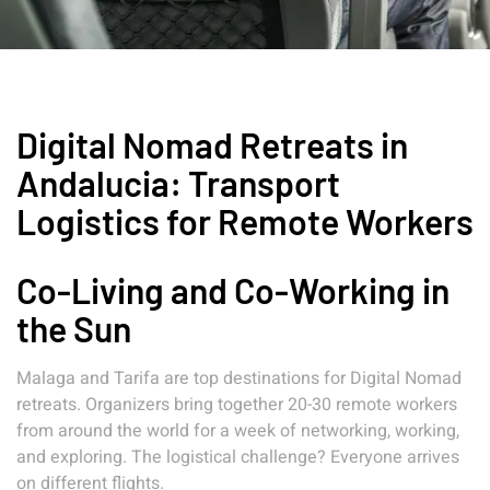
Digital Nomad Retreats in
Andalucia: Transport
Logistics for Remote Workers
Co-Living and Co-Working in
the Sun
Malaga and Tarifa are top destinations for Digital Nomad
retreats. Organizers bring together 20-30 remote workers
from around the world for a week of networking, working,
and exploring. The logistical challenge? Everyone arrives
on different flights.