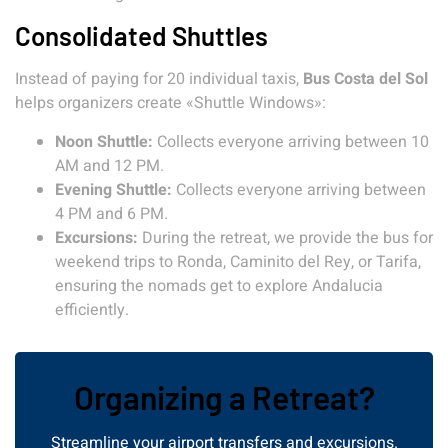
Consolidated Shuttles
Instead of paying for 20 individual taxis,
Bus Costa del Sol
helps organizers create «Shuttle Windows»:
Noon Shuttle:
Collects everyone arriving between 10
AM and 12 PM.
Evening Shuttle:
Collects everyone arriving between
4 PM and 6 PM.
Excursions:
During the retreat, we provide the bus for
weekend trips to Ronda, Caminito del Rey, or Tarifa,
ensuring the nomads get to explore Andalucia
efficiently.
Organizing a Retreat?
Streamline your airport transfers and excursions.