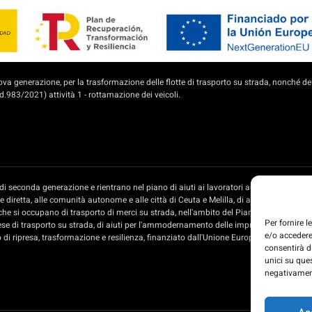
 generazione, per la trasformazione delle flotte di trasporto su strada, nonché del
.983/2021) attività 1 - rottamazione dei veicoli.
te di seconda generazione e rientrano nel piano di aiuti ai lavoratori autonomi e all
diretta, alle comunità autonome e alle città di Ceuta e Melilla, di aiuti per l'ammo
che si occupano di trasporto di merci su strada, nell'ambito del Piano di recupero, t
Per fornire 
ese di trasporto su strada, di aiuti per l'ammodernamento delle imprese private di t
e/o accedere
o di ripresa, trasformazione e resilienza, finanziato dall'Unione Europea - Next Gener
consentirà d
unici su que
negativament