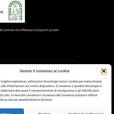
le aziende che effettuano trasporto privato
e PMI per l'ammodernamento del trasporto su strada,
Gestire il consenso ai cookie
dernamento delle imprese private di trasporto di
rasformazione e resilienza delle imprese di trasporto su
le migliori esperienze, utilizziamo tecnologie come i cookie per memorizzare
rasporto passeggeri che forniscono servizi di trasporto su
 alle informazioni sul vostro dispositivo. Il consenso a queste tecnologie ci
ation EU.
i elaborare dati quali il comportamento di navigazione o gli identificatori
sto sito. Il mancato consenso o la revoca del consenso possono influire
e su alcune caratteristiche e funzioni.