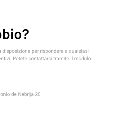
bbio?
a disposizione per rispondere a qualsiasi
tivi. Potete contattarci tramite il modulo
tonio de Nebrija 20