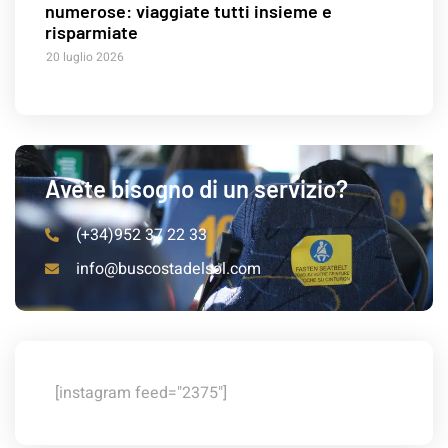
numerose: viaggiate tutti insieme e
risparmiate
20 luglio 2026
Avete bisogno di un servizio?
(+34)952 37 22 33
info@buscostadelsol.com
[instagram feed="2375"]