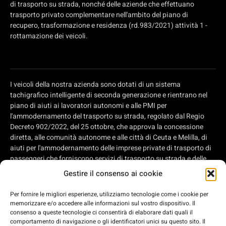
di trasporto su strada, nonché delle aziende che effettuano
trasporto privato complementare nell'ambito del piano di
recupero, trasformazione e residenza (rd.983/2021) attività 1 -
rottamazione dei veicoli.
I veicoli della nostra azienda sono dotati di un sistema
tachigrafico intelligente di seconda generazione e rientrano nel
piano di aiuti ai lavoratori autonomi e alle PMI per
l'ammodernamento del trasporto su strada, regolato dal Regio
Decreto 902/2022, del 25 ottobre, che approva la concessione
diretta, alle comunità autonome e alle città di Ceuta e Melilla, di
aiuti per l'ammodernamento delle imprese private di trasporto di
passeggeri che forniscono servizi di trasporto su strada e delle
imprese private che si occupano di trasporto di merci su strada,
Gestire il consenso ai cookie
nell'ambito del Piano di recupero, trasformazione e resilienza
delle imprese di trasporto su strada, nell'ambito del Piano di
Per fornire le migliori esperienze, utilizziamo tecnologie come i cookie per
recupero, trasformazione e resilienza delle imprese di trasporto
memorizzare e/o accedere alle informazioni sul vostro dispositivo. Il
su strada, di aiuti per l'ammodernamento delle imprese private di
consenso a queste tecnologie ci consentirà di elaborare dati quali il
trasporto passeggeri che forniscono servizi di trasporto su
comportamento di navigazione o gli identificatori unici su questo sito. Il