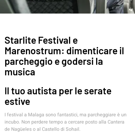
Starlite Festival e
Marenostrum: dimenticare il
parcheggio e godersi la
musica
Il tuo autista per le serate
estive
I festival a Malaga sono fantastici, ma parcheggiare è un
incubo. Non perdere tempo a cercare posto alla Cantera
de Nagüeles o al Castello di Sohail.