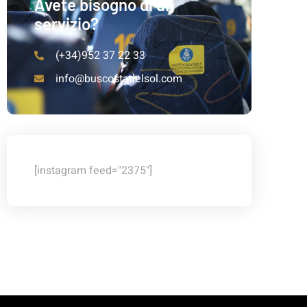
Avete bisogno di un
servizio?
(+34)952 37 22 33
info@buscostadelsol.com
[instagram feed="2375"]