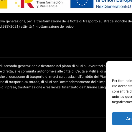
 generazione, per la trasformazione delle flotte di trasporto su strada, nonché del
.983/2021) attività 1 - rottamazione dei veicoli.
te di seconda generazione e rientrano nel piano di aiuti ai lavoratori autonomi e all
diretta, alle comunità autonome e alle città di Ceuta e Melilla, di aiuti per l'ammo
che si occupano di trasporto di merci su strada, nell'ambito del Piano di recupero, t
Per fornire 
ese di trasporto su strada, di aiuti per l'ammodernamento delle imprese private di t
e/o accedere
o di ripresa, trasformazione e resilienza, finanziato dall'Unione Europea - Next Gener
consentirà d
unici su que
negativament
Ac