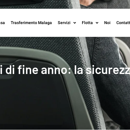
asa
Trasferimento Malaga
Servizi
Flotta
Noi
Contat
 di fine anno: la sicurez