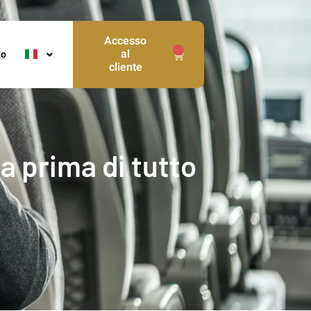
Accesso
0
al
to
cliente
za prima di tutto