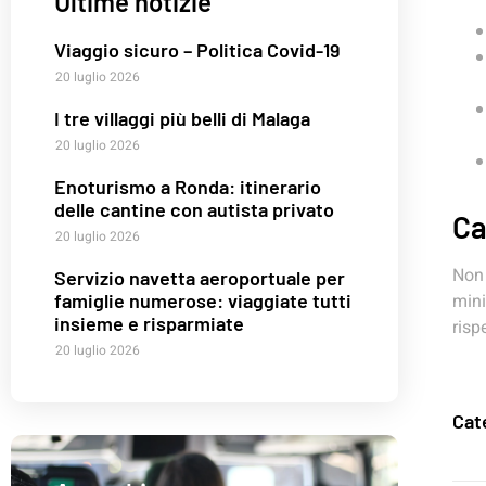
Ultime notizie
Viaggio sicuro – Politica Covid-19
20 luglio 2026
I tre villaggi più belli di Malaga
20 luglio 2026
Enoturismo a Ronda: itinerario
delle cantine con autista privato
Ca
20 luglio 2026
Non 
Servizio navetta aeroportuale per
mini
famiglie numerose: viaggiate tutti
insieme e risparmiate
risp
20 luglio 2026
Cat