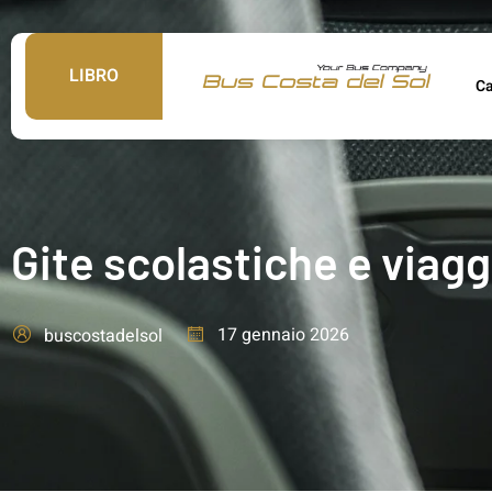
LIBRO
C
Gite scolastiche e viaggi
17 gennaio 2026
buscostadelsol