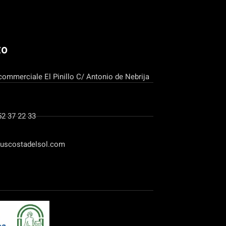
to
commerciale El Pinillo C/ Antonio de Nebrija
52 37 22 33
uscostadelsol.com