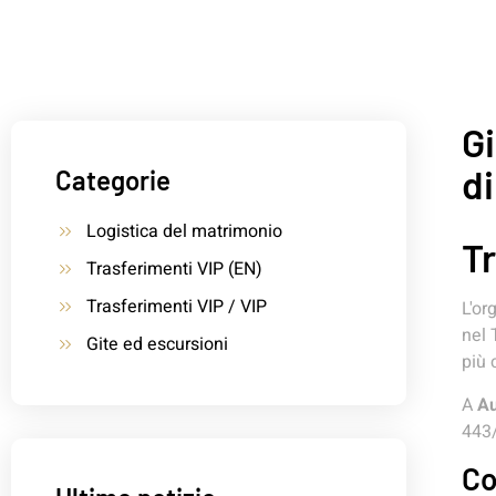
Gi
di
Categorie
Logistica del matrimonio
Tr
Trasferimenti VIP (EN)
Trasferimenti VIP / VIP
L'or
nel 
Gite ed escursioni
più 
A
Au
443/
Co