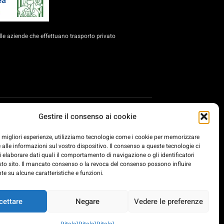
le aziende che effettuano trasporto privato
e PMI per l'ammodernamento del trasporto su strada,
Gestire il consenso ai cookie
dernamento delle imprese private di trasporto di
rasformazione e resilienza delle imprese di trasporto su
le migliori esperienze, utilizziamo tecnologie come i cookie per memorizzare
rasporto passeggeri che forniscono servizi di trasporto su
 alle informazioni sul vostro dispositivo. Il consenso a queste tecnologie ci
ation EU.
i elaborare dati quali il comportamento di navigazione o gli identificatori
sto sito. Il mancato consenso o la revoca del consenso possono influire
e su alcune caratteristiche e funzioni.
cettare
Negare
Vedere le preferenze
Sviluppato da: