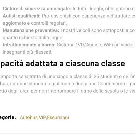
Cinture di sicurezza omologate:
In tutti i luoghi, obbligatorio e
Autisti qualificati:
Professionisti con esperienza nel trattare c
aggiornato e controlli regolari.
Manutenzione preventiva:
I nostri veicoli sono sottoposti a c
quanto richiesto dalla legge.
Intrattenimento a bordo:
Sistemi DVD/Audio e WiFi (in veicoli s
insegnanti più rilassati.
pacità adattata a ciascuna classe
importa se si tratta di una singola classe di 25 studenti o dell'
bus, autobus standard e pullman a due piani. Coordiniamo il prel
etto degli orari per non interrompere il ritmo della scuola o le 
egorie:
Autobus VIP
,
Escursioni