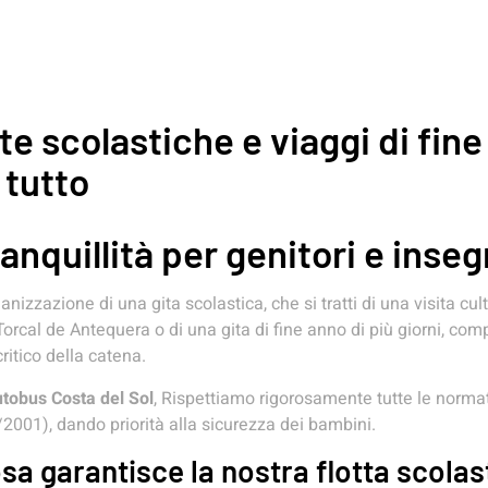
te scolastiche e viaggi di fin
 tutto
anquillità per genitori e inseg
ganizzazione di una gita scolastica, che si tratti di una visita c
Torcal de Antequera o di una gita di fine anno di più giorni, comp
critico della catena.
tobus Costa del Sol
, Rispettiamo rigorosamente tutte le normat
2001), dando priorità alla sicurezza dei bambini.
sa garantisce la nostra flotta scolas