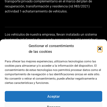
transporte privado complementario en el marco del plan de
recuperación, transformación y residencia (rd.983/2021)
actividad 1-achatarramiento de vehículos.
Los vehículos de nuestra empresa, llevan instalado un sistema
tacógrafo inteligente de segunda generación y está acogido al
plan de ayudas a autónomos y pymes para modernizar el
Gestionar el consentimiento
transporte por carretera, regulado en el Real Decreto 902/2022,
de las cookies
de 25 de octubre, por el que se aprueba la concesión directa, a las
comunidades autónomas y a las ciudades de Ceuta y Melilla, de
Para ofrecer las mejores experiencias, utilizamos tecnologías como las
ayudas para la modernización de empresas privadas de
cookies para almacenar y/o acceder a la información del dispositivo. El
transporte de viajeros prestadoras de servicios de transporte por
consentimiento de estas tecnologías nos permitirá procesar datos como el
carretera y de empresas privadas que intervienen en el transporte
comportamiento de navegación o las identificaciones únicas en este sitio.
No consentir o retirar el consentimiento, puede afectar negativamente a
de mercancías por carretera, en el marco del Plan de
ciertas características y funciones.
Recuperación, Transformación y Resiliencia, financiado por la
Unión Europea – Next Generation EU.
Aceptar