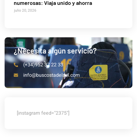
numerosas: Viaja unido y ahorra
julio 20, 2026
¿Necesita algún servicio?
(+34)952 37 22 33
info@buscostadelsol.com
[instagram feed="2375"]