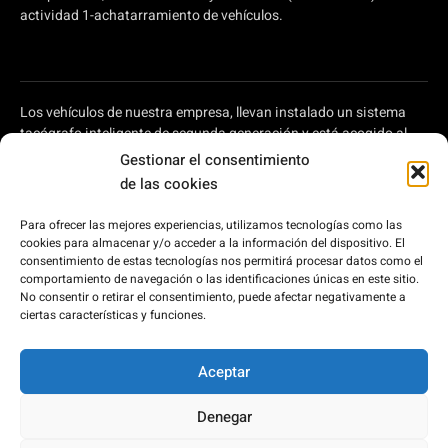
actividad 1-achatarramiento de vehículos.
Los vehículos de nuestra empresa, llevan instalado un sistema
tacógrafo inteligente de segunda generación y está acogido al
plan de ayudas a autónomos y pymes para modernizar el
Gestionar el consentimiento
transporte por carretera, regulado en el Real Decreto 902/2022,
de las cookies
de 25 de octubre, por el que se aprueba la concesión directa, a las
comunidades autónomas y a las ciudades de Ceuta y Melilla, de
Para ofrecer las mejores experiencias, utilizamos tecnologías como las
ayudas para la modernización de empresas privadas de
cookies para almacenar y/o acceder a la información del dispositivo. El
transporte de viajeros prestadoras de servicios de transporte por
consentimiento de estas tecnologías nos permitirá procesar datos como el
carretera y de empresas privadas que intervienen en el transporte
comportamiento de navegación o las identificaciones únicas en este sitio.
No consentir o retirar el consentimiento, puede afectar negativamente a
de mercancías por carretera, en el marco del Plan de
ciertas características y funciones.
Recuperación, Transformación y Resiliencia, financiado por la
Unión Europea – Next Generation EU.
Aceptar
Denegar
2026 © Bus Costa del Sol