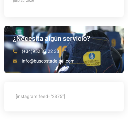
julio 20, 2026
¿Necesita algún servicio?
(+34)952 37 22 33
info@buscostadelsol.com
[instagram feed="2375"]