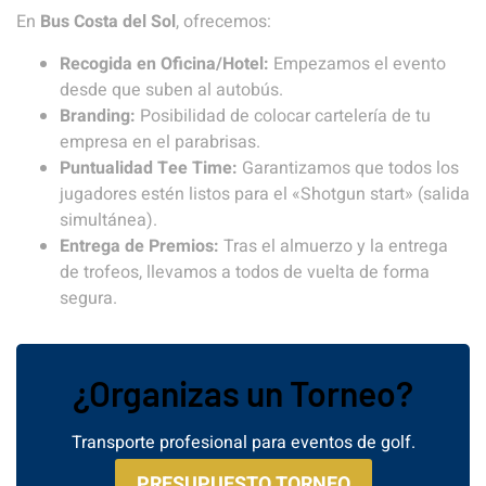
En
Bus Costa del Sol
, ofrecemos:
Recogida en Oficina/Hotel:
Empezamos el evento
desde que suben al autobús.
Branding:
Posibilidad de colocar cartelería de tu
empresa en el parabrisas.
Puntualidad Tee Time:
Garantizamos que todos los
jugadores estén listos para el «Shotgun start» (salida
simultánea).
Entrega de Premios:
Tras el almuerzo y la entrega
de trofeos, llevamos a todos de vuelta de forma
segura.
¿Organizas un Torneo?
Transporte profesional para eventos de golf.
PRESUPUESTO TORNEO