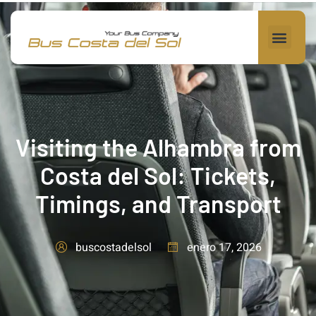
Visiting the Alhambra from
Costa del Sol: Tickets,
Timings, and Transport
enero 17, 2026
buscostadelsol