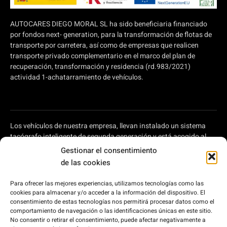
AUTOCARES DIEGO MORAL SL ha sido beneficiaria financiado
por fondos next- generation, para la transformación de flotas de
transporte por carretera, así como de empresas que realicen
transporte privado complementario en el marco del plan de
recuperación, transformación y residencia (rd.983/2021)
actividad 1-achatarramiento de vehículos.
Los vehículos de nuestra empresa, llevan instalado un sistema
tacógrafo inteligente de segunda generación y está acogido al
plan de ayudas a autónomos y pymes para modernizar el
Gestionar el consentimiento
transporte por carretera, regulado en el Real Decreto 902/2022,
de las cookies
de 25 de octubre, por el que se aprueba la concesión directa, a las
comunidades autónomas y a las ciudades de Ceuta y Melilla, de
Para ofrecer las mejores experiencias, utilizamos tecnologías como las
ayudas para la modernización de empresas privadas de
cookies para almacenar y/o acceder a la información del dispositivo. El
transporte de viajeros prestadoras de servicios de transporte por
consentimiento de estas tecnologías nos permitirá procesar datos como el
carretera y de empresas privadas que intervienen en el transporte
comportamiento de navegación o las identificaciones únicas en este sitio.
No consentir o retirar el consentimiento, puede afectar negativamente a
de mercancías por carretera, en el marco del Plan de