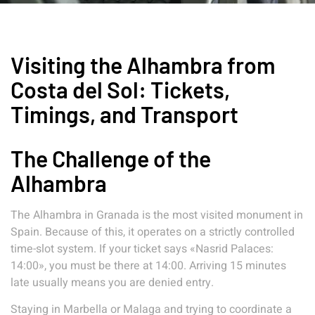
Visiting the Alhambra from
Costa del Sol: Tickets,
Timings, and Transport
The Challenge of the
Alhambra
The Alhambra in Granada is the most visited monument in
Spain. Because of this, it operates on a strictly controlled
time-slot system. If your ticket says «Nasrid Palaces:
14:00», you must be there at 14:00. Arriving 15 minutes
late usually means you are denied entry.
Staying in Marbella or Malaga and trying to coordinate a