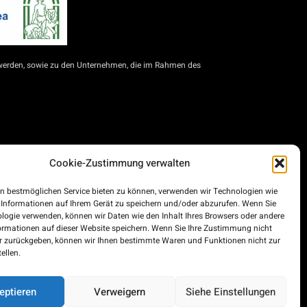
werden, sowie zu den Unternehmen, die im Rahmen des
Cookie-Zustimmung verwalten
für Selbstständige und KMU zur Modernisierung des
d die Städte Ceuta und Melilla für die Modernisierung
n bestmöglichen Service bieten zu können, verwenden wir Technologien wie
im Rahmen des Konjunkturprogramms, der Transformation
 Informationen auf Ihrem Gerät zu speichern und/oder abzurufen. Wenn Sie
und privater Unternehmen, die im Straßengüterverkehr
logie verwenden, können wir Daten wie den Inhalt Ihres Browsers oder andere
inanziert wird.
ormationen auf dieser Website speichern. Wenn Sie Ihre Zustimmung nicht
er zurückgeben, können wir Ihnen bestimmte Waren und Funktionen nicht zur
ellen.
eptieren
Verweigern
Siehe Einstellungen