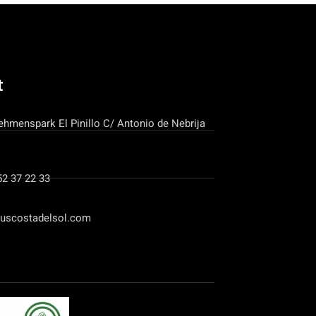
t
ehmenspark El Pinillo C/ Antonio de Nebrija
52 37 22 33
uscostadelsol.com