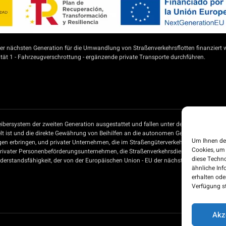
 nächsten Generation für die Umwandlung von Straßenverkehrsflotten finanziert 
ät 1 - Fahrzeugverschrottung - ergänzende private Transporte durchführen.
ibersystem der zweiten Generation ausgestattet und fallen unter den Beihilfeplan 
t ist und die direkte Gewährung von Beihilfen an die autonomen Gemeinschaften un
Um Ihnen de
gen erbringen, und privater Unternehmen, die im Straßengüterverkehr tätig sind, 
Cookies, um
privater Personenbeförderungsunternehmen, die Straßenverkehrsdienste erbringen, 
diese Techno
rstandsfähigkeit, der von der Europäischen Union - EU der nächsten Generation - f
ähnliche Inf
erhalten od
Verfügung st
Akz