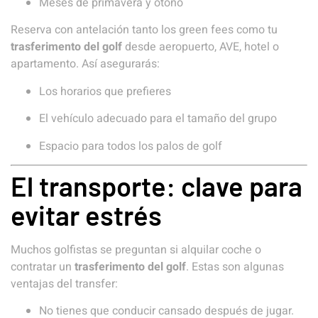
Meses de primavera y otoño
Reserva con antelación tanto los green fees como tu
trasferimento del golf
desde aeropuerto, AVE, hotel o
apartamento. Así asegurarás:
Los horarios que prefieres
El vehículo adecuado para el tamaño del grupo
Espacio para todos los palos de golf
El transporte: clave para
evitar estrés
Muchos golfistas se preguntan si alquilar coche o
contratar un
trasferimento del golf
. Estas son algunas
ventajas del transfer:
No tienes que conducir cansado después de jugar.