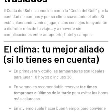
Il
Costa del Sol
es conocida como la “Costa del Golf” por la
cantidad de campos y por su clima suave todo el año. Si
estás planeando venir a jugar, estos consejos te ayudarán
a disfrutar más de tu viaje… y a moverte sin
complicaciones entre aeropuerto, hotel y campos.
El clima: tu mejor aliado
(si lo tienes en cuenta)
En primavera y otoño las temperaturas son ideales
para jugar 18 hoyos o incluso 36.
En verano es recomendable reservar
tee times
tempranos o últimos de la tarde
para evitar las horas
más calurosas.
En invierno suele hacer buen tiempo, pero conviene