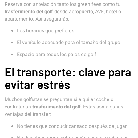
Reserva con antelación tanto los green fees como tu
trasferimento del golf
desde aeropuerto, AVE, hotel o
apartamento. Así asegurarás:
Los horarios que prefieres
El vehículo adecuado para el tamaño del grupo
Espacio para todos los palos de golf
El transporte: clave para
evitar estrés
Muchos golfistas se preguntan si alquilar coche o
contratar un
trasferimento del golf
. Estas son algunas
ventajas del transfer:
No tienes que conducir cansado después de jugar.
No discute el grupo sobre quién coge el coche o si