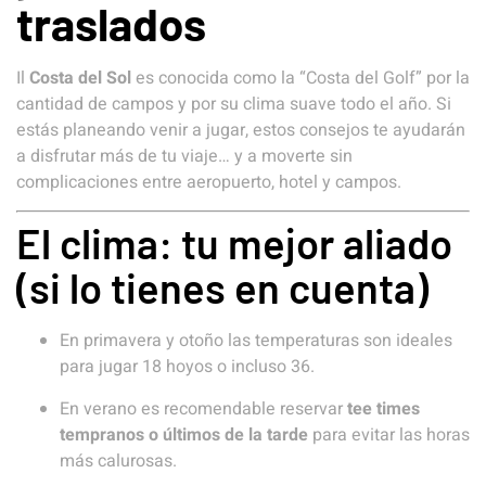
traslados
Il
Costa del Sol
es conocida como la “Costa del Golf” por la
cantidad de campos y por su clima suave todo el año. Si
estás planeando venir a jugar, estos consejos te ayudarán
a disfrutar más de tu viaje… y a moverte sin
complicaciones entre aeropuerto, hotel y campos.
El clima: tu mejor aliado
(si lo tienes en cuenta)
En primavera y otoño las temperaturas son ideales
para jugar 18 hoyos o incluso 36.
En verano es recomendable reservar
tee times
tempranos o últimos de la tarde
para evitar las horas
más calurosas.