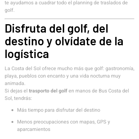
te ayudamos a cuadrar todo el planning de traslados de
golf.
Disfruta del golf, del
destino y olvídate de la
logística
La Costa del Sol ofrece mucho más que golf: gastronomía,
playa, pueblos con encanto y una vida nocturna muy
animada.
Si dejas el
trasporto del golf
en manos de Bus Costa del
Sol, tendrás:
Más tiempo para disfrutar del destino
Menos preocupaciones con mapas, GPS y
aparcamientos