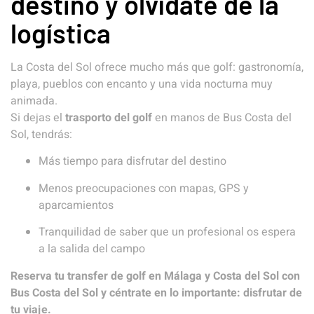
destino y olvídate de la
logística
La Costa del Sol ofrece mucho más que golf: gastronomía,
playa, pueblos con encanto y una vida nocturna muy
animada.
Si dejas el
trasporto del golf
en manos de Bus Costa del
Sol, tendrás:
Más tiempo para disfrutar del destino
Menos preocupaciones con mapas, GPS y
aparcamientos
Tranquilidad de saber que un profesional os espera
a la salida del campo
Reserva tu transfer de golf en Málaga y Costa del Sol con
Bus Costa del Sol y céntrate en lo importante: disfrutar de
tu viaje.