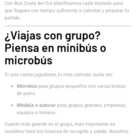
Con Bus Costa del Sol planificamos cada traslado para
que llegues con tiempo suficiente a calentar y preparar tu
partida.
¿Viajas con grupo?
Piensa en minibús o
microbús
Si sois varios jugadores, lo más cómodo suele ser:
Microbús
para grupos pequeños con varias bolsas
de palos.
Minibús o autocar
para grupos grandes, empresas,
equipos o torneos.
Cuanto más grande es el grupo, más importante es
coordinar bien los horarios de recogida y salida. Nosotros