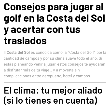
Consejos para jugar al
golf en la Costa del Sol
y acertar con tus
traslados
Il
Costa del Sol
es conocida como la “Costa del Golf” por la
cantidad de campos y por su clima suave todo el año. Si
estás planeando venir a jugar, estos consejos te ayudarán
a disfrutar más de tu viaje… y a moverte sin
complicaciones entre aeropuerto, hotel y campos.
El clima: tu mejor aliado
(si lo tienes en cuenta)