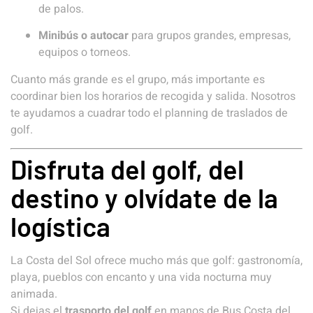
de palos.
Minibús o autocar
para grupos grandes, empresas,
equipos o torneos.
Cuanto más grande es el grupo, más importante es
coordinar bien los horarios de recogida y salida. Nosotros
te ayudamos a cuadrar todo el planning de traslados de
golf.
Disfruta del golf, del
destino y olvídate de la
logística
La Costa del Sol ofrece mucho más que golf: gastronomía,
playa, pueblos con encanto y una vida nocturna muy
animada.
Si dejas el
trasporto del golf
en manos de Bus Costa del