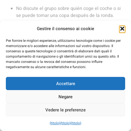
No discute el grupo sobre quién coge el coche o si
se puede tomar una copa después de la ronda.
No pierdes tiempo buscando el campo o
Gestire il consenso ai cookie
aparcamiento.
Per fornire le migliori esperienze, utilizziamo tecnologie come i cookie per
Todo el grupo llega junto y a la hora.
memorizzare e/o accedere alle informazioni sul vostro dispositivo. Il
consenso a queste tecnologie ci consentirà di elaborare dati quali il
Con Bus Costa del Sol planificamos cada traslado para
comportamento di navigazione o gli identificatori unici su questo sito. Il
mancato consenso o la revoca del consenso possono influire
que llegues con tiempo suficiente a calentar y preparar tu
negativamente su alcune caratteristiche e funzioni.
partida.
¿Viajas con grupo?
Accettare
Piensa en minibús o
Negare
microbús
Vedere le preferenze
{titolo}
{titolo}
{titolo}
Si sois varios jugadores, lo más cómodo suele ser: