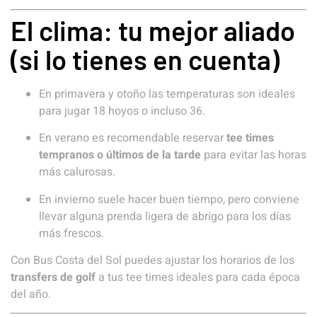
El clima: tu mejor aliado
(si lo tienes en cuenta)
En primavera y otoño las temperaturas son ideales
para jugar 18 hoyos o incluso 36.
En verano es recomendable reservar
tee times
tempranos o últimos de la tarde
para evitar las horas
más calurosas.
En invierno suele hacer buen tiempo, pero conviene
llevar alguna prenda ligera de abrigo para los días
más frescos.
Con Bus Costa del Sol puedes ajustar los horarios de los
transfers de golf
a tus tee times ideales para cada época
del año.