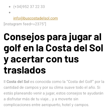
(+34)952 37 22 33
info@buscostadelsol.com
[instagram feed=»2375″]
Consejos para jugar al
golf en la Costa del Sol
y acertar con tus
traslados
Il
Costa del Sol
es conocida como la “Costa del Golf” por la
cantidad de campos y por su clima suave todo el año. Si
estás planeando venir a jugar, estos consejos te ayudarán
a disfrutar más de tu viaje… y a moverte sin
complicaciones entre aeropuerto, hotel y campos.