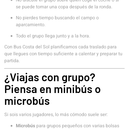
se puede tomar una copa después de la ronda.
No pierdes tiempo buscando el campo o
aparcamiento.
Todo el grupo llega junto y a la hora.
Con Bus Costa del Sol planificamos cada traslado para
que llegues con tiempo suficiente a calentar y preparar tu
partida.
¿Viajas con grupo?
Piensa en minibús o
microbús
Si sois varios jugadores, lo más cómodo suele ser:
Microbús
para grupos pequeños con varias bolsas