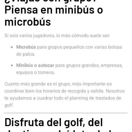
Piensa en minibús o
microbús
Si sois varios jugadores, lo más cómodo suele ser:
Microbús
para grupos pequeños con varias bolsas
de palos.
Minibús o autocar
para grupos grandes, empresas,
equipos o torneos.
Cuanto más grande es el grupo, más importante es
coordinar bien los horarios de recogida y salida. Nosotros
te ayudamos a cuadrar todo el planning de traslados de
golf.
Disfruta del golf, del