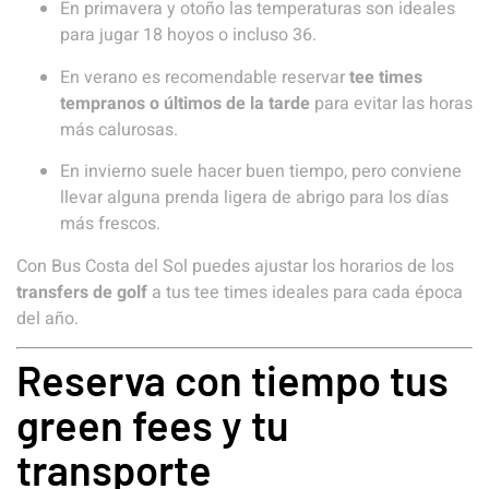
En primavera y otoño las temperaturas son ideales
para jugar 18 hoyos o incluso 36.
En verano es recomendable reservar
tee times
tempranos o últimos de la tarde
para evitar las horas
más calurosas.
En invierno suele hacer buen tiempo, pero conviene
llevar alguna prenda ligera de abrigo para los días
más frescos.
Con Bus Costa del Sol puedes ajustar los horarios de los
transfers de golf
a tus tee times ideales para cada época
del año.
Reserva con tiempo tus
green fees y tu
transporte