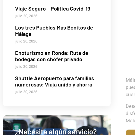
Viaje Seguro – Política Covid-19
julio 20, 2026
Los tres Pueblos Más Bonitos de
Málaga
julio 20, 2026
Enoturismo en Ronda: Ruta de
bodegas con chófer privado
julio 20, 2026
Shuttle Aeropuerto para familias
Mála
numerosas: Viaja unido y ahorra
pued
julio 20, 2026
cuen
Desd
disf
Mála
¿Necesita algún servicio?