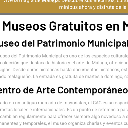
Vive la magia de Málaga. Descubre sus encantos, cultu
minibús ahora y disfruta de l
. Museos Gratuitos en 
useo del Patrimonio Municipa
useo del Patrimonio Municipal es uno de los espacios cultural
colección que destaca la historia y el arte de Málaga, ofrecien
siglos. Desde obras pictóricas hasta documentos históricos, es
do malagueño. La entrada es gratuita de martes a domingo, con
entro de Arte Contemporáneo
ado en un antiguo mercado de mayoristas, el CAC es un espac
rtistas locales e internacionales. Es un punto de referencia p
cambian regularmente para ofrecer siempre algo novedoso a s
anentes y temporales, el museo organiza charlas y eventos cult