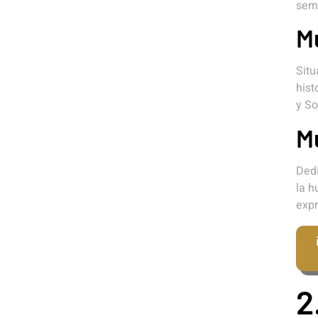
sem
M
Situ
hist
y So
M
Dedi
la h
exp
2