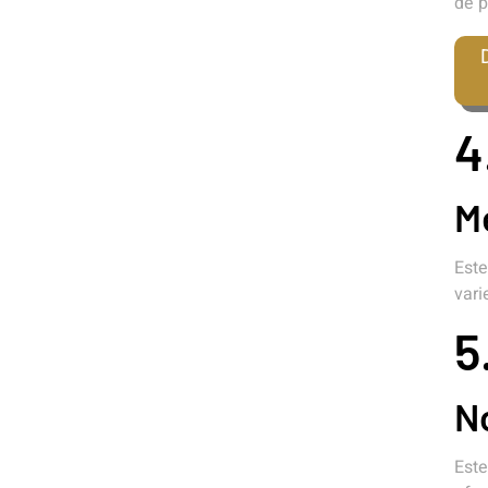
de p
4
M
Este
vari
5
N
Este