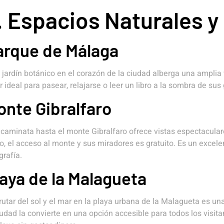
. Espacios Naturales y
arque de Málaga
 jardín botánico en el corazón de la ciudad alberga una amplia 
r ideal para pasear, relajarse o leer un libro a la sombra de sus
onte Gibralfaro
caminata hasta el monte Gibralfaro ofrece vistas espectaculare
o, el acceso al monte y sus miradores es gratuito. Es un excel
grafía.
aya de la Malagueta
rutar del sol y el mar en la playa urbana de la Malagueta es un
iudad la convierte en una opción accesible para todos los visita