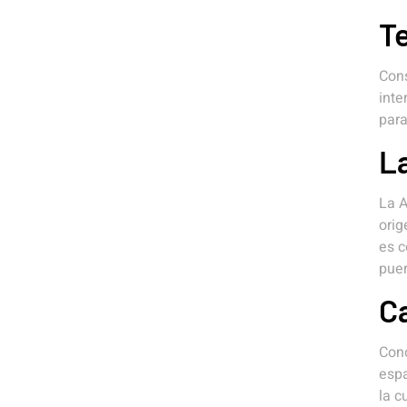
T
Cons
inte
para
L
La A
orig
es c
puer
C
Cono
espa
la c