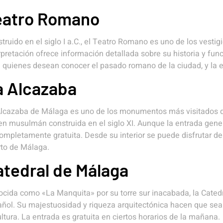
eatro Romano
truido en el siglo I a.C., el Teatro Romano es uno de los vesti
rpretación ofrece información detallada sobre su historia y fun
 quienes desean conocer el pasado romano de la ciudad, y la 
a Alcazaba
lcazaba de Málaga es uno de los monumentos más visitados de 
en musulmán construida en el siglo XI. Aunque la entrada genera
ompletamente gratuita. Desde su interior se puede disfrutar de
to de Málaga.
atedral de Málaga
cida como «La Manquita» por su torre sur inacabada, la Cated
ñol. Su majestuosidad y riqueza arquitectónica hacen que sea u
ultura. La entrada es gratuita en ciertos horarios de la mañana.