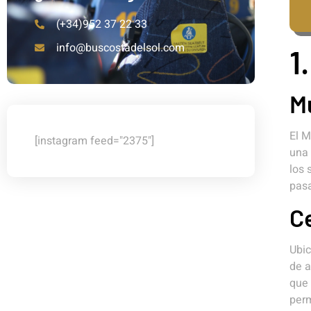
(+34)952 37 22 33
info@buscostadelsol.com
1
M
El M
[instagram feed="2375"]
una 
los 
pasa
C
Ubic
de a
que 
perm