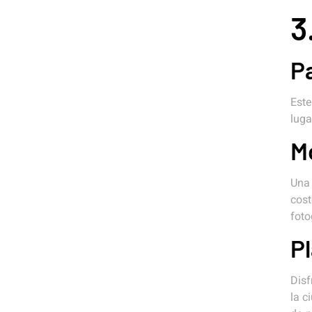
3
P
Este
luga
M
Una 
cost
foto
Pl
Disf
la c