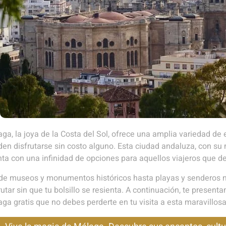
ga, la joya de la Costa del Sol, ofrece una amplia variedad de e
en disfrutarse sin costo alguno. Esta ciudad andaluza, con su 
ta con una infinidad de opciones para aquellos viajeros que de
e museos y monumentos históricos hasta playas y senderos n
rutar sin que tu bolsillo se resienta. A continuación, te present
ga gratis que no debes perderte en tu visita a esta maravillosa