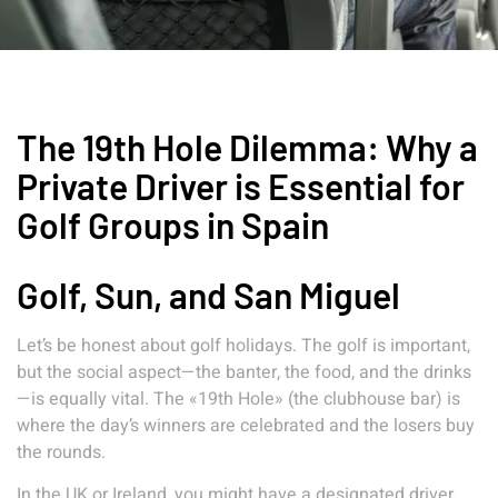
The 19th Hole Dilemma: Why a
Private Driver is Essential for
Golf Groups in Spain
Golf, Sun, and San Miguel
Let’s be honest about golf holidays. The golf is important,
but the social aspect—the banter, the food, and the drinks
—is equally vital. The «19th Hole» (the clubhouse bar) is
where the day’s winners are celebrated and the losers buy
the rounds.
In the UK or Ireland, you might have a designated driver