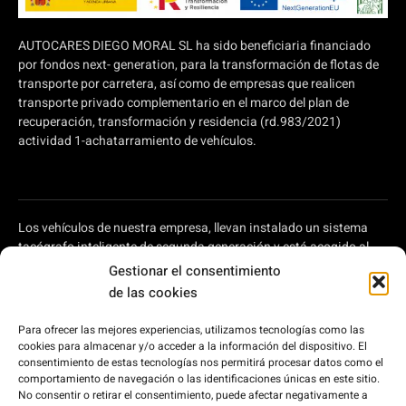
AUTOCARES DIEGO MORAL SL ha sido beneficiaria financiado
por fondos next- generation, para la transformación de flotas de
transporte por carretera, así como de empresas que realicen
transporte privado complementario en el marco del plan de
recuperación, transformación y residencia (rd.983/2021)
actividad 1-achatarramiento de vehículos.
Los vehículos de nuestra empresa, llevan instalado un sistema
tacógrafo inteligente de segunda generación y está acogido al
plan de ayudas a autónomos y pymes para modernizar el
Gestionar el consentimiento
transporte por carretera, regulado en el Real Decreto 902/2022,
de las cookies
de 25 de octubre, por el que se aprueba la concesión directa, a las
comunidades autónomas y a las ciudades de Ceuta y Melilla, de
Para ofrecer las mejores experiencias, utilizamos tecnologías como las
ayudas para la modernización de empresas privadas de
cookies para almacenar y/o acceder a la información del dispositivo. El
transporte de viajeros prestadoras de servicios de transporte por
consentimiento de estas tecnologías nos permitirá procesar datos como el
carretera y de empresas privadas que intervienen en el transporte
comportamiento de navegación o las identificaciones únicas en este sitio.
No consentir o retirar el consentimiento, puede afectar negativamente a
de mercancías por carretera, en el marco del Plan de