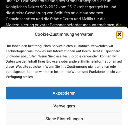
und KMU zur Modernisierung des Straßentransports, der im
Königlichen Dekret 902/2022 vom 25. Oktober geregelt ist und
die direkte Gewährung von Beihilfen an die autonomen
Gemeinschaften und die Städte Ceuta und Melilla für die
Modernisierung privater Personenbeförderungsunternehmen, die
Straßentransportdienstleistungen erbringen, und privater
Cookie-Zustimmung verwalten
Unternehmen, die im Straßengüterverkehr tätig sind, im Rahmen
des Konjunkturprogramms, der Transformation und der
Um Ihnen den bestmöglichen Service bieten zu können, verwenden wir
Widerstandsfähigkeit genehmigt, von Beihilfen für die
Technologien wie Cookies, um Informationen auf Ihrem Gerät zu speichern
Modernisierung privater Personenbeförderungsunternehmen, die
und/oder abzurufen. Wenn Sie diese Technologie verwenden, können wir
Straßenverkehrsdienste erbringen, und privater Unternehmen, die
Daten wie den Inhalt Ihres Browsers oder andere ähnliche Informationen auf
im Straßengüterverkehr tätig sind, im Rahmen des Plans für
dieser Website speichern. Wenn Sie Ihre Zustimmung nicht erhalten oder
zurückgeben, können wir Ihnen bestimmte Waren und Funktionen nicht zur
Konjunkturbelebung, Umgestaltung und Widerstandsfähigkeit,
Verfügung stellen.
der von der Europäischen Union - EU der nächsten Generation -
finanziert wird.
Akzeptieren
Verweigern
2026 © Bus Costa del Sol
Siehe Einstellungen