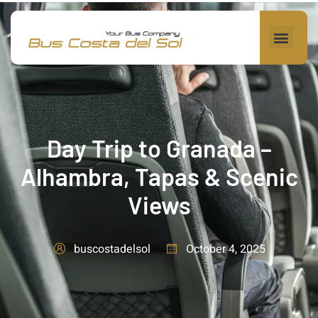
Day Trip to Granada –
Alhambra, Tapas & Scenic
Views
October 4, 2025
buscostadelsol