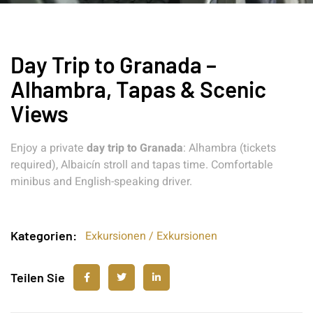
Day Trip to Granada –
Alhambra, Tapas & Scenic
Views
Enjoy a private
day trip to Granada
: Alhambra (tickets
required), Albaicín stroll and tapas time. Comfortable
minibus and English-speaking driver.
Kategorien:
Exkursionen / Exkursionen
Teilen Sie