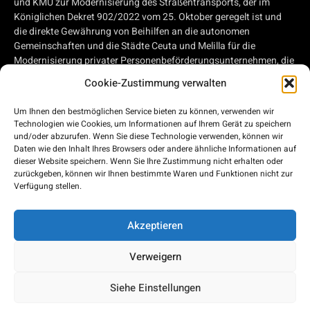
und KMU zur Modernisierung des Straßentransports, der im
Königlichen Dekret 902/2022 vom 25. Oktober geregelt ist und
die direkte Gewährung von Beihilfen an die autonomen
Gemeinschaften und die Städte Ceuta und Melilla für die
Modernisierung privater Personenbeförderungsunternehmen, die
Straßentransportdienstleistungen erbringen, und privater
Cookie-Zustimmung verwalten
Unternehmen, die im Straßengüterverkehr tätig sind, im Rahmen
des Konjunkturprogramms, der Transformation und der
Um Ihnen den bestmöglichen Service bieten zu können, verwenden wir
Widerstandsfähigkeit genehmigt, von Beihilfen für die
Technologien wie Cookies, um Informationen auf Ihrem Gerät zu speichern
Modernisierung privater Personenbeförderungsunternehmen, die
und/oder abzurufen. Wenn Sie diese Technologie verwenden, können wir
Straßenverkehrsdienste erbringen, und privater Unternehmen, die
Daten wie den Inhalt Ihres Browsers oder andere ähnliche Informationen auf
im Straßengüterverkehr tätig sind, im Rahmen des Plans für
dieser Website speichern. Wenn Sie Ihre Zustimmung nicht erhalten oder
zurückgeben, können wir Ihnen bestimmte Waren und Funktionen nicht zur
Konjunkturbelebung, Umgestaltung und Widerstandsfähigkeit,
Verfügung stellen.
der von der Europäischen Union - EU der nächsten Generation -
finanziert wird.
Akzeptieren
Verweigern
2026 © Bus Costa del Sol
Siehe Einstellungen