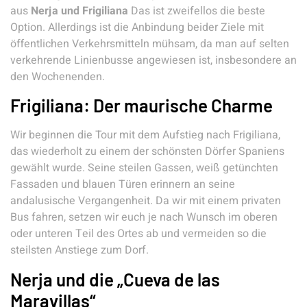
aus
Nerja und Frigiliana
Das ist zweifellos die beste
Option. Allerdings ist die Anbindung beider Ziele mit
öffentlichen Verkehrsmitteln mühsam, da man auf selten
verkehrende Linienbusse angewiesen ist, insbesondere an
den Wochenenden.
Frigiliana: Der maurische Charme
Wir beginnen die Tour mit dem Aufstieg nach Frigiliana,
das wiederholt zu einem der schönsten Dörfer Spaniens
gewählt wurde. Seine steilen Gassen, weiß getünchten
Fassaden und blauen Türen erinnern an seine
andalusische Vergangenheit. Da wir mit einem privaten
Bus fahren, setzen wir euch je nach Wunsch im oberen
oder unteren Teil des Ortes ab und vermeiden so die
steilsten Anstiege zum Dorf.
Nerja und die „Cueva de las
Maravillas“