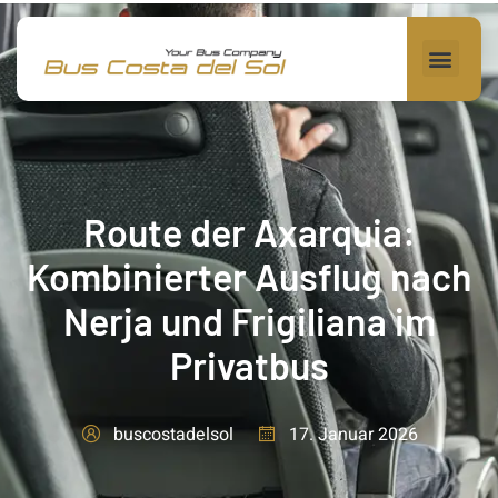
Route der Axarquia:
Kombinierter Ausflug nach
Nerja und Frigiliana im
Privatbus
17. Januar 2026
buscostadelsol