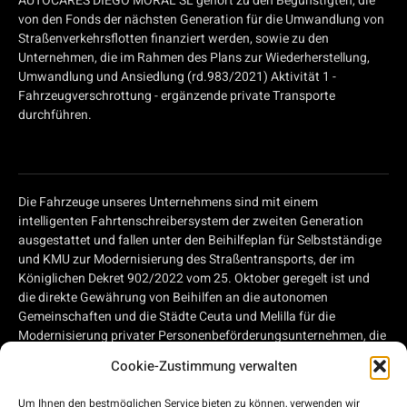
AUTOCARES DIEGO MORAL SL gehört zu den Begünstigten, die
von den Fonds der nächsten Generation für die Umwandlung von
Straßenverkehrsflotten finanziert werden, sowie zu den
Unternehmen, die im Rahmen des Plans zur Wiederherstellung,
Umwandlung und Ansiedlung (rd.983/2021) Aktivität 1 -
Fahrzeugverschrottung - ergänzende private Transporte
durchführen.
Die Fahrzeuge unseres Unternehmens sind mit einem
intelligenten Fahrtenschreibersystem der zweiten Generation
ausgestattet und fallen unter den Beihilfeplan für Selbstständige
und KMU zur Modernisierung des Straßentransports, der im
Königlichen Dekret 902/2022 vom 25. Oktober geregelt ist und
die direkte Gewährung von Beihilfen an die autonomen
Gemeinschaften und die Städte Ceuta und Melilla für die
Modernisierung privater Personenbeförderungsunternehmen, die
Straßentransportdienstleistungen erbringen, und privater
Cookie-Zustimmung verwalten
Unternehmen, die im Straßengüterverkehr tätig sind, im Rahmen
des Konjunkturprogramms, der Transformation und der
Um Ihnen den bestmöglichen Service bieten zu können, verwenden wir