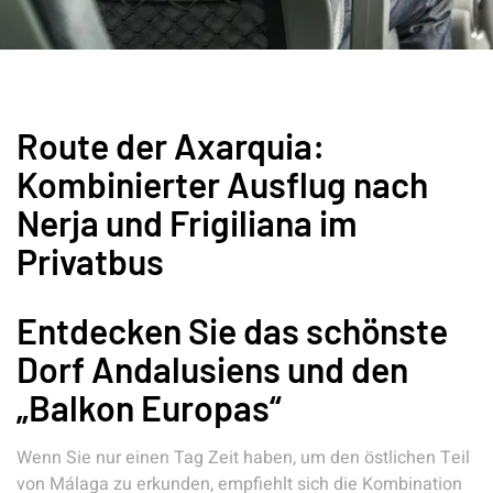
Route der Axarquia:
Kombinierter Ausflug nach
Nerja und Frigiliana im
Privatbus
Entdecken Sie das schönste
Dorf Andalusiens und den
„Balkon Europas“
Wenn Sie nur einen Tag Zeit haben, um den östlichen Teil
von Málaga zu erkunden, empfiehlt sich die Kombination