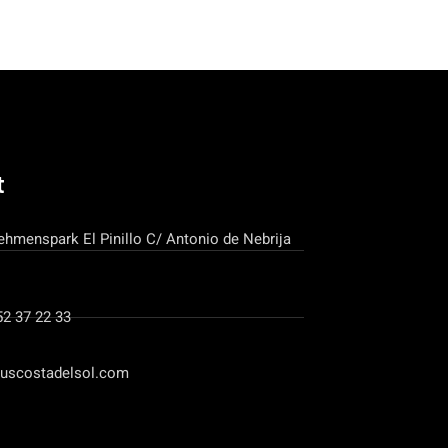
t
ehmenspark El Pinillo C/ Antonio de Nebrija
52 37 22 33
uscostadelsol.com