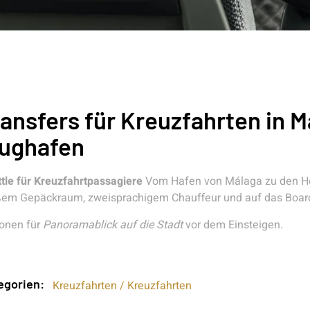
ansfers für Kreuzfahrten in M
lughafen
tle für Kreuzfahrtpassagiere
Vom Hafen von Málaga zu den Ho
ßem Gepäckraum, zweisprachigem Chauffeur und auf das Boar
onen für
Panoramablick auf die Stadt
vor dem Einsteigen.
egorien:
Kreuzfahrten / Kreuzfahrten