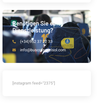
Benötigen Sie eine
Dienstleistung?
(+34)952 37 22 33
info@buscostadelsol.com
[instagram feed="2375"]