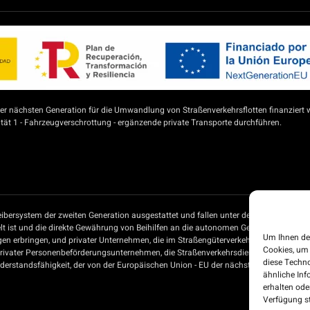
 nächsten Generation für die Umwandlung von Straßenverkehrsflotten finanziert 
ät 1 - Fahrzeugverschrottung - ergänzende private Transporte durchführen.
ibersystem der zweiten Generation ausgestattet und fallen unter den Beihilfeplan 
t ist und die direkte Gewährung von Beihilfen an die autonomen Gemeinschaften un
Um Ihnen de
gen erbringen, und privater Unternehmen, die im Straßengüterverkehr tätig sind, 
Cookies, um
privater Personenbeförderungsunternehmen, die Straßenverkehrsdienste erbringen, 
diese Techno
rstandsfähigkeit, der von der Europäischen Union - EU der nächsten Generation - f
ähnliche Inf
erhalten od
Verfügung st