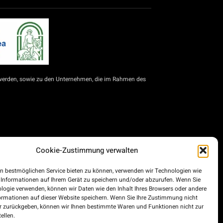
werden, sowie zu den Unternehmen, die im Rahmen des
Cookie-Zustimmung verwalten
für Selbstständige und KMU zur Modernisierung des
d die Städte Ceuta und Melilla für die Modernisierung
n bestmöglichen Service bieten zu können, verwenden wir Technologien wie
im Rahmen des Konjunkturprogramms, der Transformation
 Informationen auf Ihrem Gerät zu speichern und/oder abzurufen. Wenn Sie
und privater Unternehmen, die im Straßengüterverkehr
logie verwenden, können wir Daten wie den Inhalt Ihres Browsers oder andere
inanziert wird.
ormationen auf dieser Website speichern. Wenn Sie Ihre Zustimmung nicht
er zurückgeben, können wir Ihnen bestimmte Waren und Funktionen nicht zur
ellen.