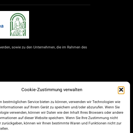
werden, sowie zu den Unternehmen, die im Rahmen des
Cookie-Zustimmung verwalten
für Selbstständige und KMU zur Modernisierung des
d die Städte Ceuta und Melilla für die Modernisierung
n bestmöglichen Service bieten zu können, verwenden wir Technologien wie
im Rahmen des Konjunkturprogramms, der Transformation
 Informationen auf Ihrem Gerät zu speichern und/oder abzurufen. Wenn Sie
und privater Unternehmen, die im Straßengüterverkehr
logie verwenden, können wir Daten wie den Inhalt Ihres Browsers oder andere
inanziert wird.
ormationen auf dieser Website speichern. Wenn Sie Ihre Zustimmung nicht
er zurückgeben, können wir Ihnen bestimmte Waren und Funktionen nicht zur
ellen.