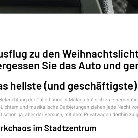
usflug zu den Weihnachtslich
ergessen Sie das Auto und ge
s hellste (und geschäftigste)
Beleuchtung der Calle Larios in Málaga hat sich zu einem nati
Lichtern und musikalische Darbietungen ziehen jede Nacht v
st schön, ja, aber der Versuch, mit dem Privatwagen dorthin zu g
rkchaos im Stadtzentrum