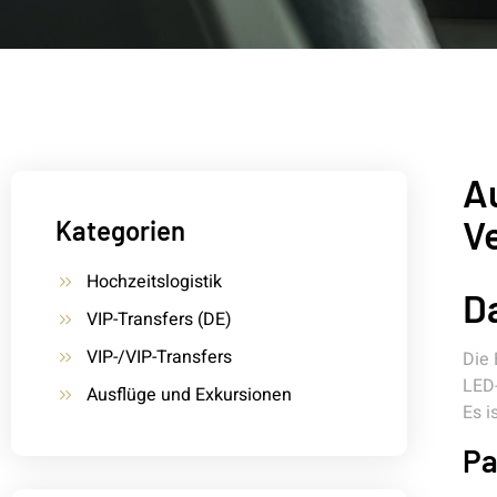
A
V
Kategorien
Hochzeitslogistik
Da
VIP-Transfers (DE)
VIP-/VIP-Transfers
Die 
LED-
Ausflüge und Exkursionen
Es i
Pa