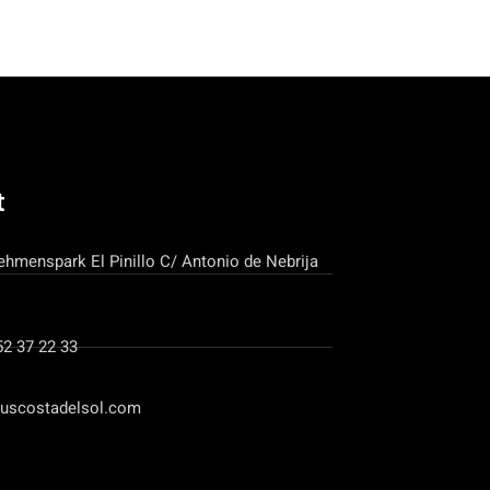
t
ehmenspark El Pinillo C/ Antonio de Nebrija
52 37 22 33
uscostadelsol.com