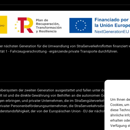
 nächsten Generation für die Umwandlung von Straßenverkehrsflotten finanziert 
ät 1 - Fahrzeugverschrottung - ergänzende private Transporte durchführen.
ibersystem der zweiten Generation ausgestattet und fallen unter den Beihilfeplan 
t ist und die direkte Gewährung von Beihilfen an die autonomen Gemeinschaften un
Um Ihnen de
gen erbringen, und privater Unternehmen, die im Straßengüterverkehr tätig sind, 
Cookies, um
privater Personenbeförderungsunternehmen, die Straßenverkehrsdienste erbringen, 
diese Techno
rstandsfähigkeit, der von der Europäischen Union - EU der nächsten Generation - f
ähnliche Inf
erhalten od
Verfügung st