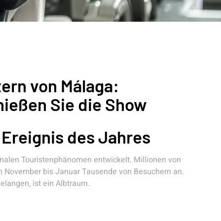
tern von Málaga:
nießen Sie die Show
 Ereignis des Jahres
onalen Touristenphänomen entwickelt. Millionen von
on November bis Januar Tausende von Besuchern an.
elangen, ist ein Albtraum.