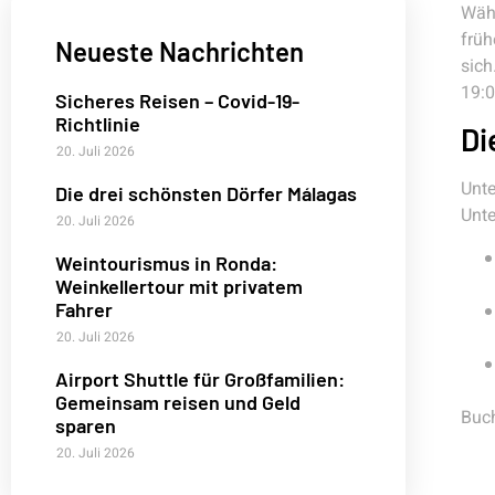
Währ
früh
Neueste Nachrichten
sich
19:0
Sicheres Reisen – Covid-19-
Richtlinie
Di
20. Juli 2026
Unt
Die drei schönsten Dörfer Málagas
Unte
20. Juli 2026
Weintourismus in Ronda:
Weinkellertour mit privatem
Fahrer
20. Juli 2026
Airport Shuttle für Großfamilien:
Gemeinsam reisen und Geld
Buch
sparen
20. Juli 2026