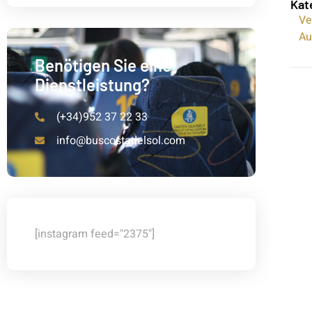
Kat
Ve
Au
Benötigen Sie eine
Dienstleistung?
(+34)952 37 22 33
info@buscostadelsol.com
[instagram feed="2375"]