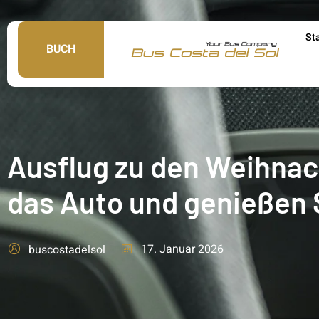
St
BUCH
Ausflug zu den Weihnac
das Auto und genießen 
17. Januar 2026
buscostadelsol