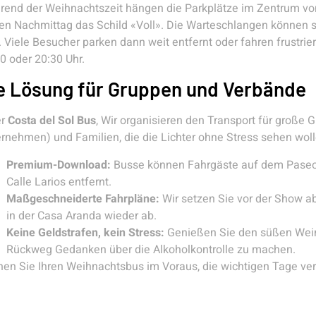
end der Weihnachtszeit hängen die Parkplätze im Zentrum vo
en Nachmittag das Schild «Voll». Die Warteschlangen können s
. Viele Besucher parken dann weit entfernt oder fahren frustri
0 oder 20:30 Uhr.
e Lösung für Gruppen und Verbände
er
Costa del Sol Bus
, Wir organisieren den Transport für große
rnehmen) und Familien, die die Lichter ohne Stress sehen woll
Premium-Download:
Busse können Fahrgäste auf dem Paseo 
Calle Larios entfernt.
Maßgeschneiderte Fahrpläne:
Wir setzen Sie vor der Show a
in der Casa Aranda wieder ab.
Keine Geldstrafen, kein Stress:
Genießen Sie den süßen Wein 
Rückweg Gedanken über die Alkoholkontrolle zu machen.
en Sie Ihren Weihnachtsbus im Voraus, die wichtigen Tage ver