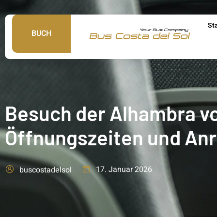
St
BUCH
Besuch der Alhambra von
Öffnungszeiten und Anr
17. Januar 2026
buscostadelsol