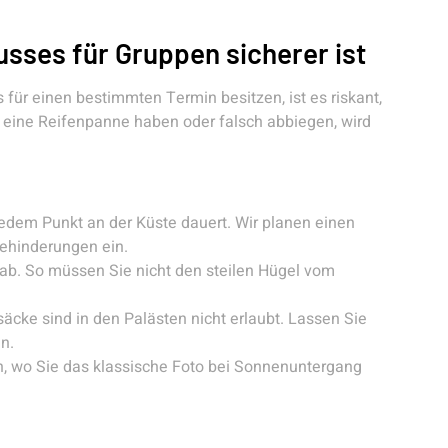
sses für Gruppen sicherer ist
für einen bestimmten Termin besitzen, ist es riskant,
o eine Reifenpanne haben oder falsch abbiegen, wird
jedem Punkt an der Küste dauert. Wir planen einen
behinderungen ein.
ab. So müssen Sie nicht den steilen Hügel vom
cke sind in den Palästen nicht erlaubt. Lassen Sie
n.
n, wo Sie das klassische Foto bei Sonnenuntergang