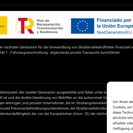
 nächsten Generation für die Umwandlung von Straßenverkehrsflotten finanziert 
ät 1 - Fahrzeugverschrottung - ergänzende private Transporte durchführen.
ibersystem der zweiten Generation ausgestattet und fallen unter den Beihilfeplan 
t ist und die direkte Gewährung von Beihilfen an die autonomen Gemeinschaften un
Um Ihnen de
gen erbringen, und privater Unternehmen, die im Straßengüterverkehr tätig sind, 
Cookies, um
privater Personenbeförderungsunternehmen, die Straßenverkehrsdienste erbringen, 
diese Techno
rstandsfähigkeit, der von der Europäischen Union - EU der nächsten Generation - f
ähnliche Inf
erhalten od
Verfügung st