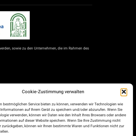
werden, sowie zu den Unternehmen, die im Rahmen des
Cookie-Zustimmung verwalten
für Selbstständige und KMU zur Modernisierung des
d die Städte Ceuta und Melilla für die Modernisierung
n bestmöglichen Service bieten zu können, verwenden wir Technologien wie
im Rahmen des Konjunkturprogramms, der Transformation
 Informationen auf Ihrem Gerät zu speichern und/oder abzurufen. Wenn Sie
und privater Unternehmen, die im Straßengüterverkehr
logie verwenden, können wir Daten wie den Inhalt Ihres Browsers oder andere
inanziert wird.
ormationen auf dieser Website speichern. Wenn Sie Ihre Zustimmung nicht
er zurückgeben, können wir Ihnen bestimmte Waren und Funktionen nicht zur
ellen.