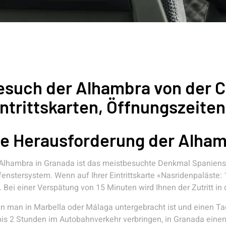
esuch der Alhambra von der Co
ntrittskarten, Öffnungszeite
ie Herausforderung der Alha
Alhambra in Granada ist das meistbesuchte Denkmal Spaniens. 
fenstersystem. Wenn auf Ihrer Eintrittskarte «Nasridenpaläste:
. Bei einer Verspätung von 15 Minuten wird Ihnen der Zutritt in 
 man in Marbella oder Málaga untergebracht ist und einen 
bis 2 Stunden im Autobahnverkehr verbringen, in Granada eine