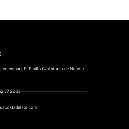
t
ehmenspark El Pinillo C/ Antonio de Nebrija
52 37 22 33
uscostadelsol.com