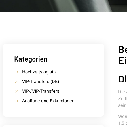
B
Ei
Kategorien
Hochzeitslogistik
D
VIP-Transfers (DE)
VIP-/VIP-Transfers
Die 
Zeit
Ausflüge und Exkursionen
sein
Wenn
1,5 