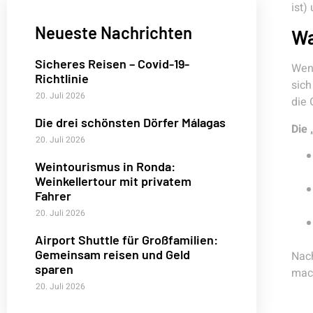
ist)
Neueste Nachrichten
Wa
Sicheres Reisen – Covid-19-
Wenn
Richtlinie
sich
20. Juli 2026
die 
Die drei schönsten Dörfer Málagas
Die 
20. Juli 2026
Weintourismus in Ronda:
Weinkellertour mit privatem
Fahrer
20. Juli 2026
Airport Shuttle für Großfamilien:
Gemeinsam reisen und Geld
Nach
sparen
mach
20. Juli 2026